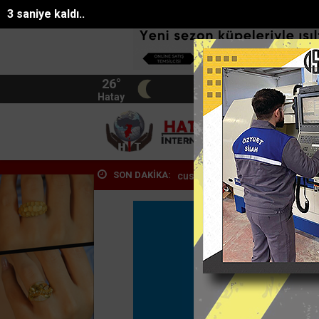
1 saniye kaldı..
26°
BIST
13.744
Hatay
HATA
SON DAKİKA:
maç paraşütü sporcusu...
Mersin film sektöründe uluslararası vitrin