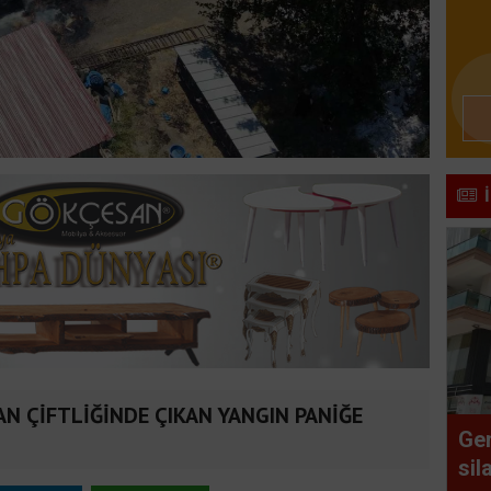
AN ÇİFTLİĞİNDE ÇIKAN YANGIN PANİĞE
Ge
sil