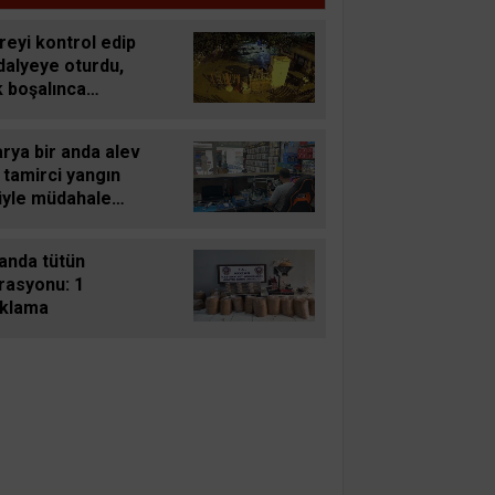
eyi kontrol edip
dalyeye oturdu,
k boşalınca
sikleti çaldı
rya bir anda alev
, tamirci yangın
üyle müdahale
anda tütün
rasyonu: 1
uklama