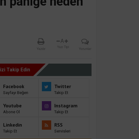
ın paniğe neden
A
Yazı Tipi
Yazdır
Yorumlar
izi Takip Edin
Facebook
Twitter
Sayfayı Beğen
Takip Et
Youtube
Instagram
Abone Ol
Takip Et
Linkedin
RSS
Takip Et
Servisleri