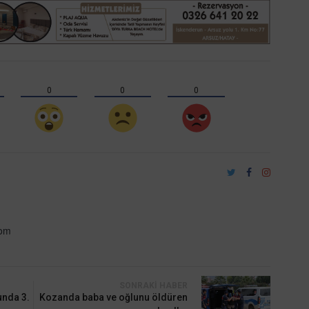
0
0
0
com
SONRAKI HABER
unda 3.
Kozanda baba ve oğlunu öldüren