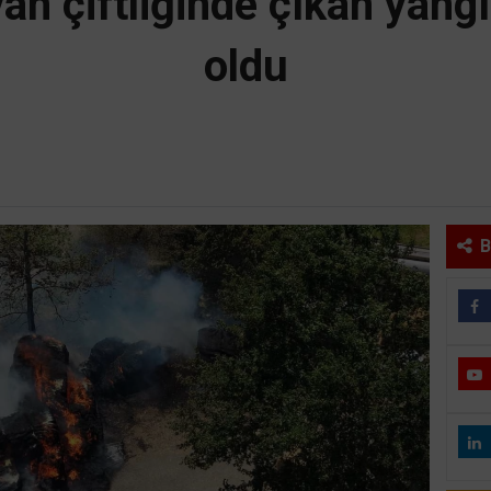
an çiftliğinde çıkan yang
oldu
B