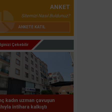
ANKET
Sitemizi Nasıl Buldunuz?
ANKETE KATIL
İlginizi Çekebilir
nç kadın uzman çavuşun
ahıyla intihara kalkıştı