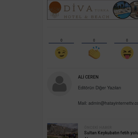
0
0
0
ALI CEREN
Editörün Diğer Yazıları
Mail:
admin@hatayinternettv.
ÖNCEKI HABER
Sultan Keykubatın fetih yol