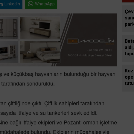
Linkedin
WhatsApp
Çevr
san
par
moto
Bata
aldı
tüp
etti
Koz
ş ve küçükbaş hayvanların bulunduğu bir hayvan
ope
ri tarafından söndürüldü.
tut
çiftliğinde çıktı. Çiftlik sahipleri tarafından
sayıda itfaiye ve su tankerleri sevk edildi.
e bağlı itfaiye ekipleri ve Pozantı orman işletme
 müdahalede bulundu. Ekiplerin müdahalesiyle