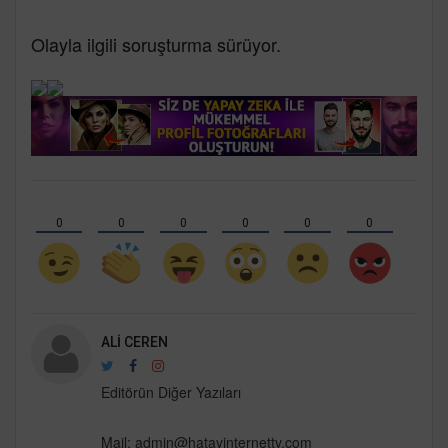
Olayla ilgili soruşturma sürüyor.
0
0
0
0
0
0
ALI CEREN
Editörün Diğer Yazıları
Mail:
admin@hatayinternettv.com