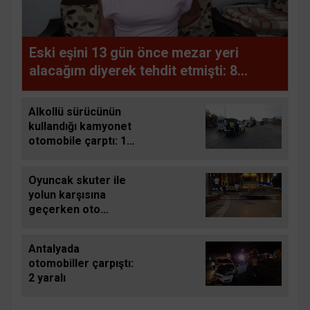
Eski eşini 13 gün önce mezar yeri
alacağım diyerek tehdit etmişti: 8
yerinden bıçakladı
Alkollü sürücünün
kullandığı kamyonet
otomobile çarptı: 1
yaralı
Oyuncak skuter ile
yolun karşısına
geçerken oto
kurtarıcının çarptığı 4
yaşındaki çocuk
Antalyada
yaralandı
otomobiller çarpıştı:
2 yaralı