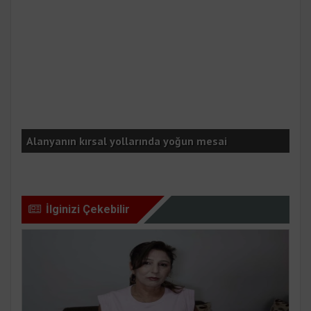
Kep
Alanyanın kırsal yollarında yoğun mesai
Bel
İlginizi Çekebilir