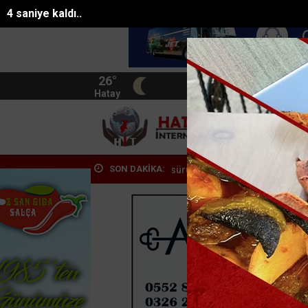
2 saniye kaldı..
26°
BIST
13.744
Hatay
HATA
SON DAKİKA:
unan Eyüp Can davası sürüyor
Manavgat Belediyesinden yaylalara k