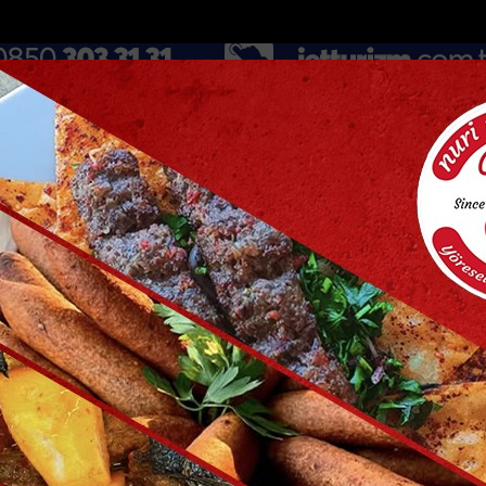
DOLAR
46.2686
EURO
53.5186
AL
Y
GÜNDEM
MAGAZİN
KADIN-YAŞAM
SPOR
SAĞLIK
Sİ
Yazarlar
Web TV
ütüphane d...
Mersinde patlayan domates konservesi 9 aylık...
Tü