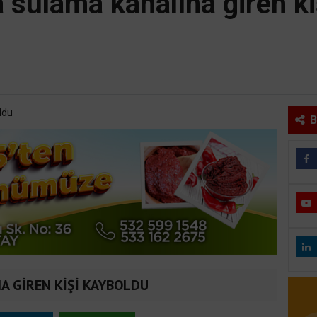
 sulama kanalına giren k
B
A GİREN KİŞİ KAYBOLDU