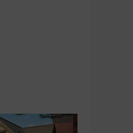
jda ölü bulunan Eyüp Can davası sürüyor