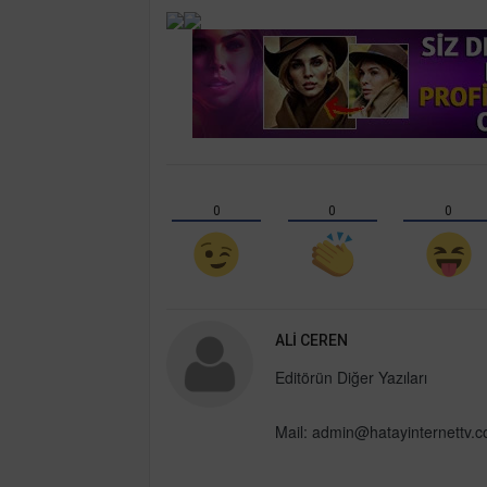
0
0
0
ALI CEREN
Editörün Diğer Yazıları
Mail:
admin@hatayinternettv.