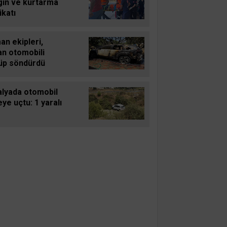
gın ve kurtarma
ikatı
n ekipleri,
an otomobili
üp söndürdü
alyada otomobil
ye uçtu: 1 yaralı