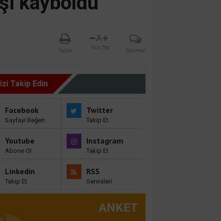
işi kayboldu
A
Yazı Tipi
Yazdır
Yorumlar
izi Takip Edin
Facebook
Twitter
Sayfayı Beğen
Takip Et
Youtube
Instagram
Abone Ol
Takip Et
Linkedin
RSS
Takip Et
Servisleri
ANKET