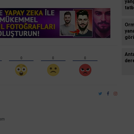
yan
tatb
Orma
yan
gör
Ant
0
0
0
dere
com