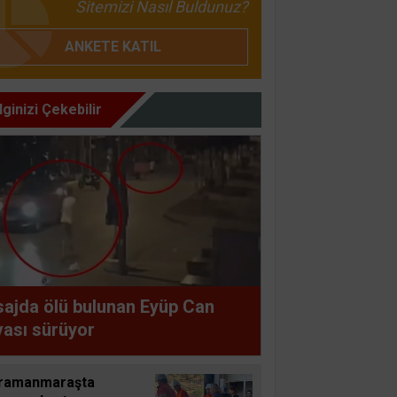
Sitemizi Nasıl Buldunuz?
ANKETE KATIL
İlginizi Çekebilir
ajda ölü bulunan Eyüp Can
ası sürüyor
ramanmaraşta