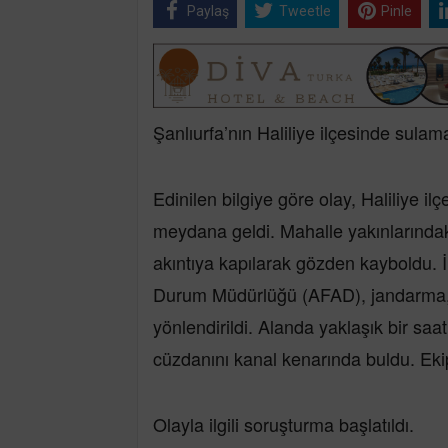
Paylaş
Tweetle
Pinle
Şanlıurfa’nın Haliliye ilçesinde sulam
Edinilen bilgiye göre olay, Haliliye i
meydana geldi. Mahalle yakınlarındak
akıntıya kapılarak gözden kayboldu. İ
Durum Müdürlüğü (AFAD), jandarma, 112
yönlendirildi. Alanda yaklaşık bir saa
cüzdanını kanal kenarında buldu. Ekip
Olayla ilgili soruşturma başlatıldı.