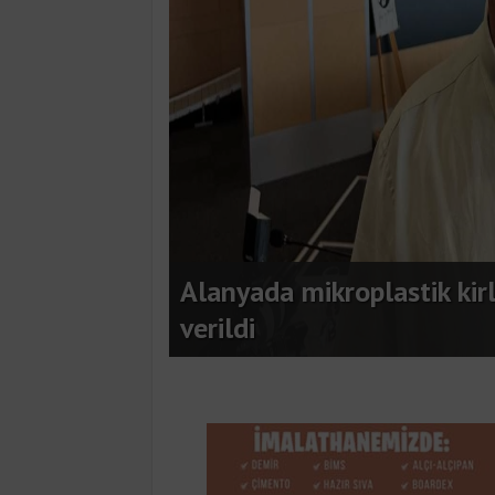
Kylie Jenner
nin startı
Kylie Jenner, transparan b