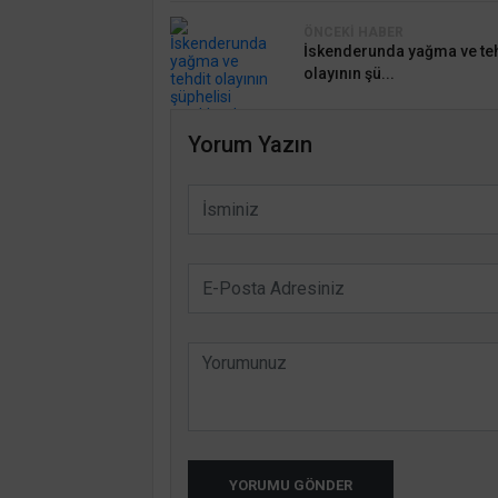
ÖNCEKI HABER
İskenderunda yağma ve teh
olayının şü...
Yorum Yazın
YORUMU GÖNDER