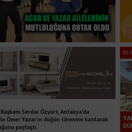
 Başkanı Serdar Özyurt, Antakya’da
YA
ile Ömer Yazar’ın düğün törenine katılarak
DÜ
uğunu paylaştı.