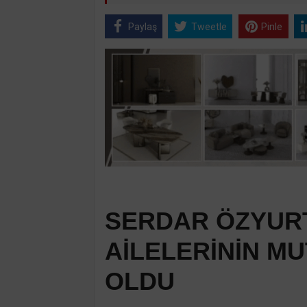
Paylaş
Tweetle
Pinle
SERDAR ÖZYURT
AİLELERİNİN M
OLDU