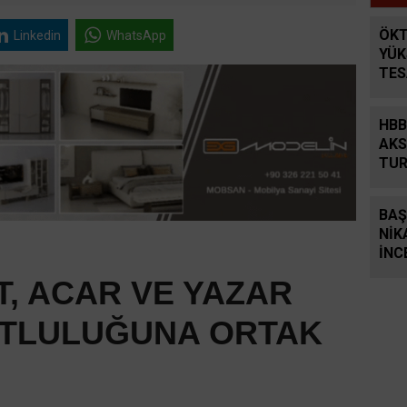
ÖKT
Linkedin
WhatsApp
YÜK
TES
HBB
AKS
TUR
GRU
BAŞ
NİK
İNC
, ACAR VE YAZAR
UTLULUĞUNA ORTAK