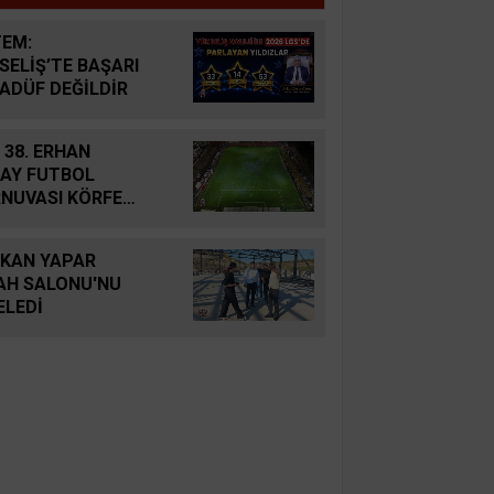
EM:
SELİŞ’TE BAŞARI
ADÜF DEĞİLDİR
 38. ERHAN
AY FUTBOL
NUVASI KÖRFEZ
BU FİNAL YAPTI
KAN YAPAR
AH SALONU'NU
ELEDİ