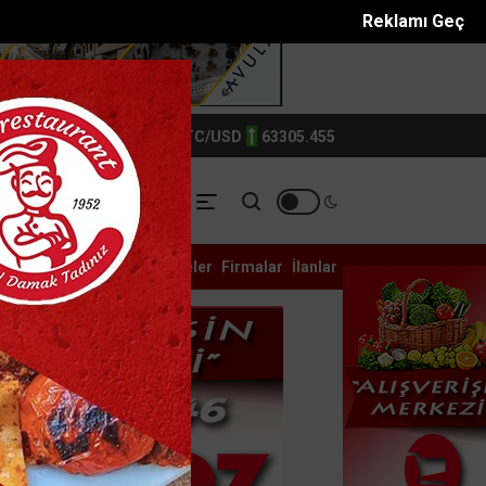
Reklamı Geç
TIN
6214.0
BTC/USD
63305.455
YASET
YEREL
ASAYİŞ
Galeri
Anketler
Eczaneler
Firmalar
İlanlar
dolması ele geç...
Antalyada otomobil dereye uçtu: 1 yaral