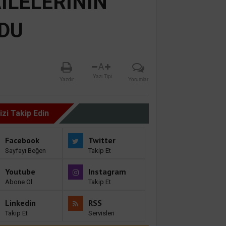
İLELERİNİN
DU
A
Yazı Tipi
Yazdır
Yorumlar
izi Takip Edin
Facebook
Twitter
Sayfayı Beğen
Takip Et
Youtube
Instagram
Abone Ol
Takip Et
Linkedin
RSS
Takip Et
Servisleri