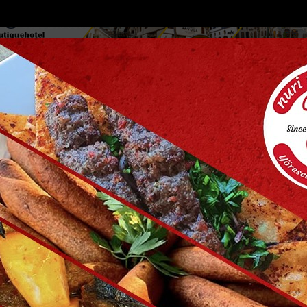
DOLAR
46.2686
EURO
53.5186
AL
Y
GÜNDEM
MAGAZİN
KADIN-YAŞAM
SPOR
SAĞLIK
Sİ
Yazarlar
Web TV
üreticiye yem ezme makinesi des...
Mersinde 200 kilo bozuk midye 