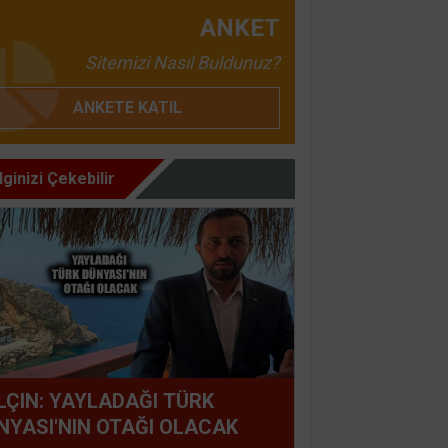
ANKET
Sitemizi Nasıl Buldunuz?
ANKETE KATIL
İlginizi Çekebilir
LÇIN: YAYLADAĞI TÜRK
NYASI'NIN OTAĞI OLACAK