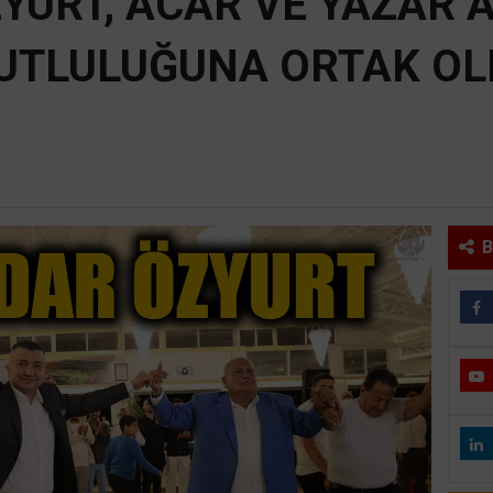
YURT, ACAR VE YAZAR A
UTLULUĞUNA ORTAK OL
B