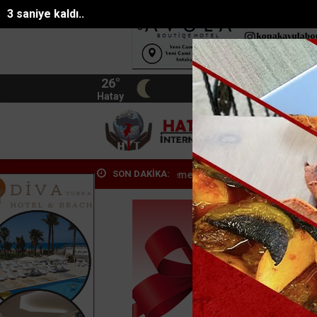
1 saniye kaldı..
26°
BIST
13.744
Hatay
HATA
SON DAKİKA:
çiler inş...
Kemerin yeni simgesi: Henna Heykeli
Büyükşehirden 