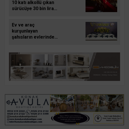
10 katı alkollü çıkan
sürücüye 30 bin lira
para cezası
Ev ve araç
kurşunlayan
şahısların evlerinde
yatakların arasından
silah çıktı