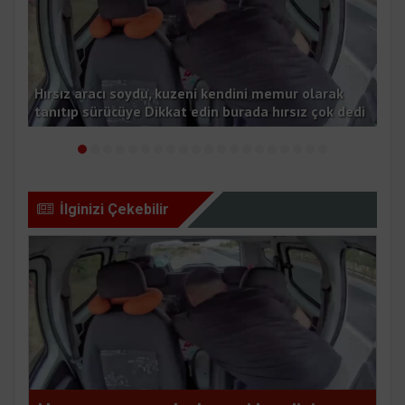
Hırsız aracı soydu, kuzeni kendini memur olarak
Süt
ı
tanıtıp sürücüye Dikkat edin burada hırsız çok dedi
has
İlginizi Çekebilir