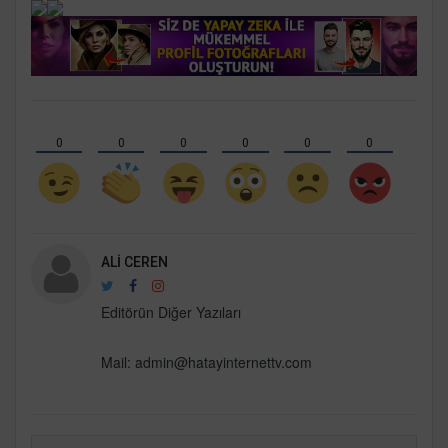
0
0
0
0
0
0
ALI CEREN
Editörün Diğer Yazıları
Mail: admin@hatayinternettv.com