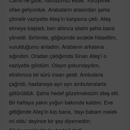
Camii’ne gittik, namazımızı kıldık. Yürüyerek
ofise geliyorduk. Arabaların arasından şahıs
çömelir vaziyette Ateş’in karşısına çıktı. Ateş
etmeye başladı, ben atılınca silahlı şahıs bana
yöneldi. Sırtımda, göğsümde sıcaklık hissettim,
vurulduğumu anladım. Arabanın arkasına
sığındım. Oradan çıktığımda Sinan Ateş’i o
vaziyette gördüm. Olayın şokundaydım,
etrafımıza bir sürü insan geldi. Ambulans
çağrıldı, hastaneye ayrı ayrı ambulanslarla
götürüldük. Şahıs hedef gözetmeksizin ateş etti.
Bir haftaya yakın yoğun bakımda kaldım. Eve
gittiğimde Ateş’in kızı bana, ‘dayı babam melek
mi oldu’ deyince bir şey diyemedim.