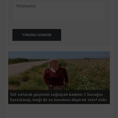
YORUMU GÖNDER
Süt satarak geçimini sağlayan kadının 2 buzağısı
Tar
edi
hastalanıp, ineği de su kanalına düşerek telef oldu
ağı