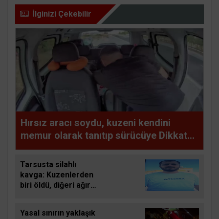
İlginizi Çekebilir
Hırsız aracı soydu, kuzeni kendini
memur olarak tanıtıp sürücüye Dikkat
edin burada hırsız çok dedi
Tarsusta silahlı
kavga: Kuzenlerden
biri öldü, diğeri ağır
yaralandı
Yasal sınırın yaklaşık