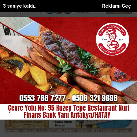
1 saniye kaldı..
Reklamı Geç
lahlı kavga: Kuzenlerden biri öldü...
Milyonluk miras kavgasında anne
SON DAKİKA:
Ana Sayfa
ASAYİŞ