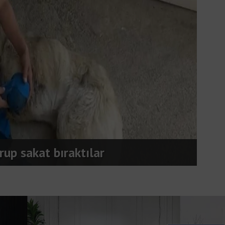
Seyi
: 5 kişi dumandan etkilendi
yara