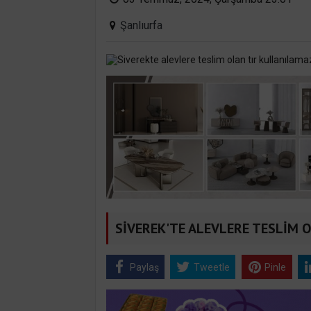
Şanlıurfa
SİVEREK'TE ALEVLERE TESLİM O
Paylaş
Tweetle
Pinle