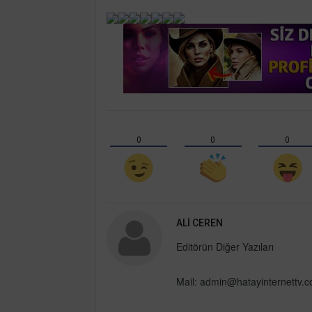
0
0
0
ALI CEREN
Editörün Diğer Yazıları
Mail:
admin@hatayinternettv.