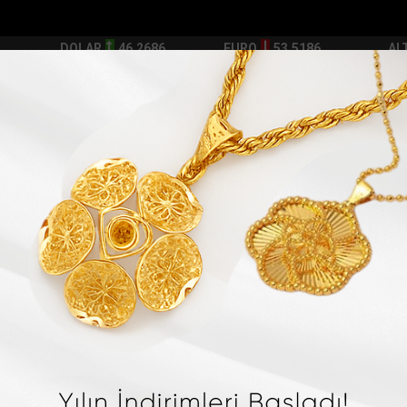
DOLAR
46.2686
EURO
53.5186
AL
Y
GÜNDEM
MAGAZİN
KADIN-YAŞAM
SPOR
SAĞLIK
Sİ
Yazarlar
Web TV
tomobilde...
Bakan Kurumun katılımıyla Hatayda 8 bin 500 h...
Mana