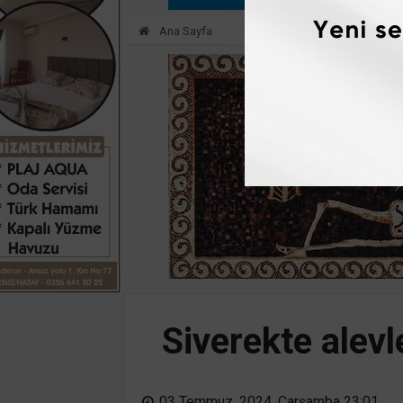
Ana Sayfa
ASAYİŞ
Siverekte alevl
03 Temmuz, 2024, Çarşamba 23:01