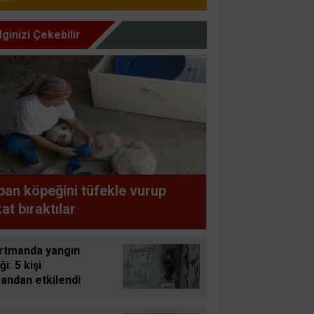
İlginizi Çekebilir
an köpeğini tüfekle vurup
at bıraktılar
rtmanda yangın
ği: 5 kişi
andan etkilendi