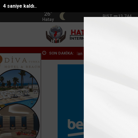
2 saniye kaldı..
26°
BIST
13.744
Hatay
HATA
SON DAKİKA:
aniği: 5 kişi dumandan etk...
Seyir halindeyken aniden alev alan o