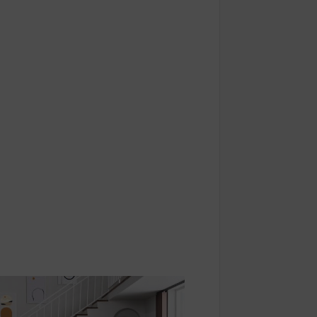
r halindeyken aniden alev alan otomobild
landı