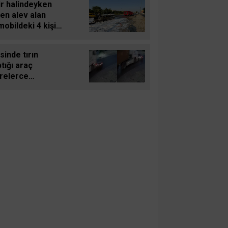
ir halindeyken
en alev alan
obildeki 4 kişi
landı
inde tırın
tığı araç
relerce
üklendi