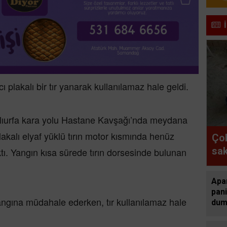
ı plakalı bir tır yanarak kullanılamaz hale geldi.
lıurfa kara yolu Hastane Kavşağı’nda meydana
plakalı elyaf yüklü tırın motor kısmında henüz
Çob
sak
tı. Yangın kısa sürede tırın dorsesinde bulunan
Apa
pani
 yangına müdahale ederken, tır kullanılamaz hale
dum