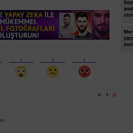
Sey
anid
otom
yara
Mers
çarp
met
sür
0
0
0
com