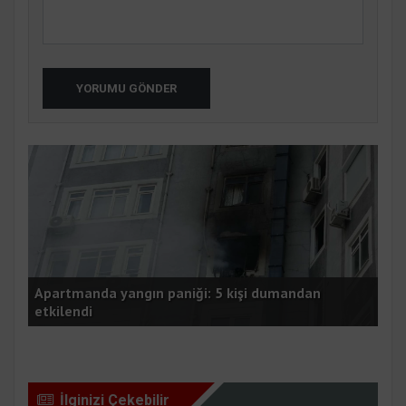
YORUMU GÖNDER
Apartmanda yangın paniği: 5 kişi dumandan
Sey
etkilendi
kiş
İlginizi Çekebilir