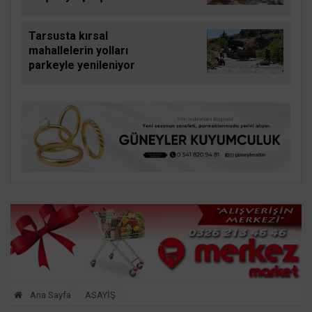
yavru carettayı yakıp
telef etti
Tarsusta kırsal
mahallelerin yolları
parkeyle yenileniyor
Ana Sayfa
ASAYİŞ