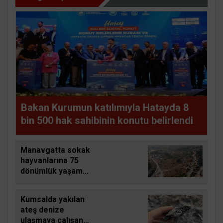
Bakan Kurumun katılımıyla Hatayda 8
bin 500 hak sahibinin konutu belirlendi
Manavgatta sokak
hayvanlarına 75
dönümlük yaşam
alanı
Kumsalda yakılan
ateş denize
ulaşmaya çalışan