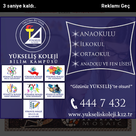
2 saniye kaldı..
Reklamı Geç
halindeyken aniden alev alan otomobilde...
Bakan Kurumun katılımıyl
SON DAKİKA:
Ana Sayfa
GÜNDEM