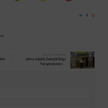
com
SONRAKI HABER
rdım
Umre ödüllü Gençlik Bilgi
Yarışmasının i...