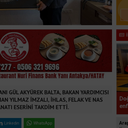
NI GÜL AKYÜREK BALTA, BAKAN YARDIMCISI
Doğ
AN YILMAZ İMZALI, İHLAS, FELAK VE NAS
enf
NATI ESERİNİ TAKDİM ETTİ.
gün
Arap
Linkedin
WhatsApp