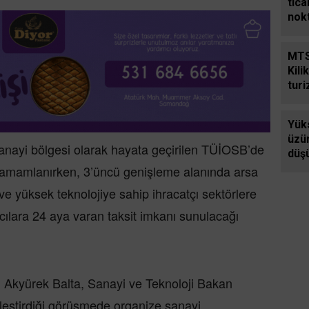
tica
nok
Cil
günd
MTS
giri
Kili
tur
kalk
ola
Yük
üzüm
 sanayi bölgesi olarak hayata geçirilen TÜİOSB’de
düş
 tamamlanırken, 3’üncü genişleme alanında arsa
a ve yüksek teknolojiye sahip ihracatçı sektörlere
cılara 24 aya varan taksit imkanı sunulacağı
Akyürek Balta, Sanayi ve Teknoloji Bakan
leştirdiği görüşmede organize sanayi