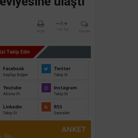
eviyesine ulaştı
A
Yazı Tipi
Yazdır
Yorumlar
izi Takip Edin
Facebook
Twitter
Sayfayı Beğen
Takip Et
Youtube
Instagram
Abone Ol
Takip Et
Linkedin
RSS
Takip Et
Servisleri
ANKET