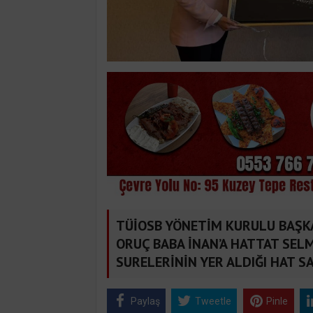
TÜİOSB YÖNETİM KURULU BAŞKA
ORUÇ BABA İNAN’A HATTAT SELM
SURELERİNİN YER ALDIĞI HAT SA
Paylaş
Tweetle
Pinle