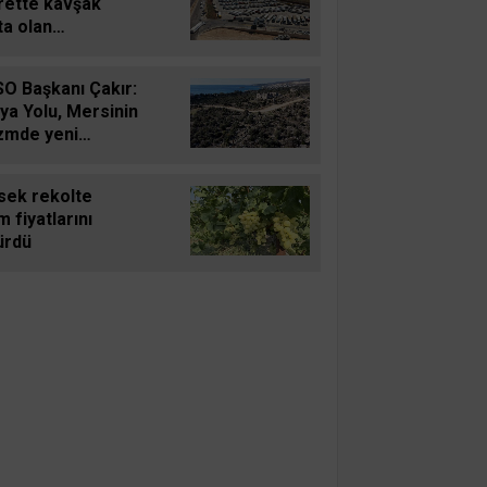
rette kavşak
ta olan
vegözünden
e bin 500 tır
O Başkanı Çakır:
ş-çıkış yapıyor
kya Yolu, Mersinin
izmde yeni
ınma rotası
cak
sek rekolte
 fiyatlarını
ürdü