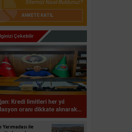
Sitemizi Nasıl Buldunuz?
ANKETE KATIL
İlginizi Çekebilir
an: Kredi limitleri her yıl
lasyon oranı dikkate alınarak
cellenmelidir
 Yarımadası ile