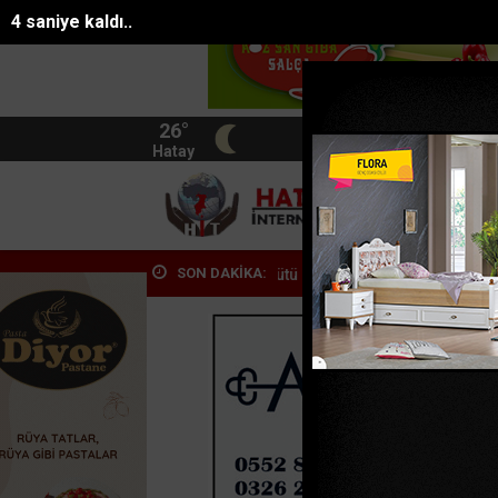
2 saniye kaldı..
26°
BIST
13.744
Hatay
HATA
SON DAKİKA:
lanan yamaç paraşütü sporcusu...
Mersin film sektöründe uluslarara