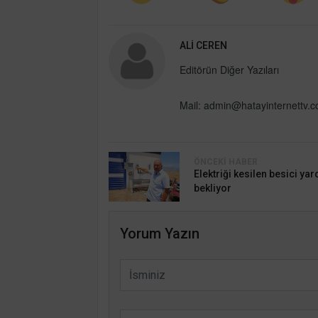
ALI CEREN
Editörün Diğer Yazıları
Mail:
admin@hatayinternettv.
ÖNCEKI HABER
Elektriği kesilen besici ya
bekliyor
Yorum Yazın