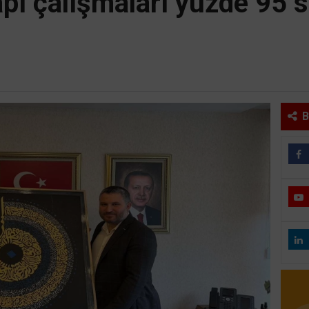
ı çalışmaları yüzde 95 s
B