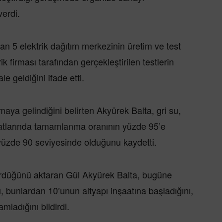
verdi.
 5 elektrik dağıtım merkezinin üretim ve test
ik firması tarafından gerçekleştirilen testlerin
e geldiğini ifade etti.
maya gelindiğini belirten Akyürek Balta, gri su,
atlarında tamamlanma oranının yüzde 95’e
e yüzde 90 seviyesinde olduğunu kaydetti.
rdürdüğünü aktaran Gül Akyürek Balta, bugüne
ı, bunlardan 10’unun altyapı inşaatına başladığını,
mladığını bildirdi.