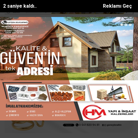
1 saniye kaldı..
Reklamı Geç
en yaylalara kütüphane d...
Mersinde patlayan domates konservesi 9
SON DAKİKA:
Ana Sayfa
GÜNDEM