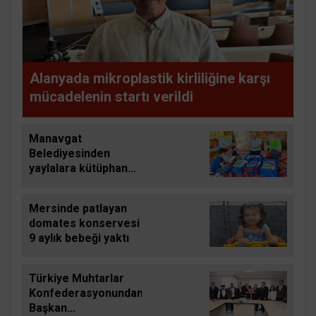
Alanyada mikroplastik kirliliğine karşı
mücadelenin startı verildi
Manavgat
Belediyesinden
yaylalara kütüphane
desteği
Mersinde patlayan
domates konservesi
9 aylık bebeği yaktı
Türkiye Muhtarlar
Konfederasyonundan
Başkan