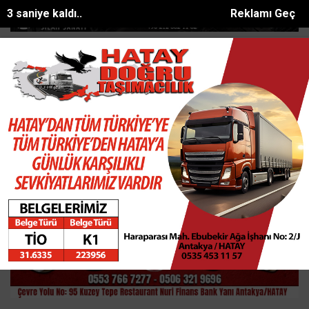
2 saniye kaldı..
Reklamı Geç
a ölü bulunan Eyüp Can davası sürüyor
Manavgat Belediyesinden ya
SON DAKİKA:
Ana Sayfa
GÜNDEM