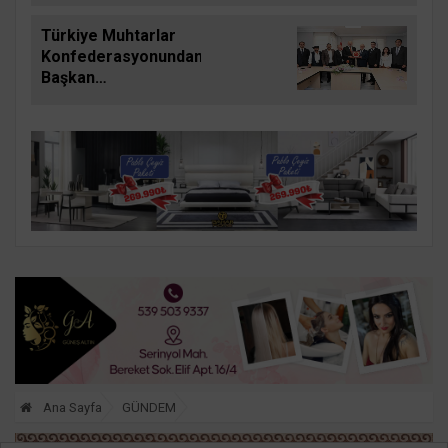
Türkiye Muhtarlar
Konfederasyonundan
Başkan
Başdeğirmene ‘Yılın
En Başarılı Belediye
Başkanı ödülü
Ana Sayfa
GÜNDEM