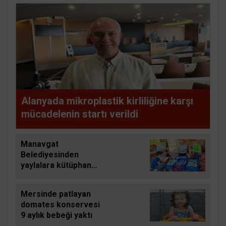
Alanyada mikroplastik kirliliğine karşı
mücadelenin startı verildi
Manavgat
Belediyesinden
yaylalara kütüphane
desteği
Mersinde patlayan
domates konservesi
9 aylık bebeği yaktı