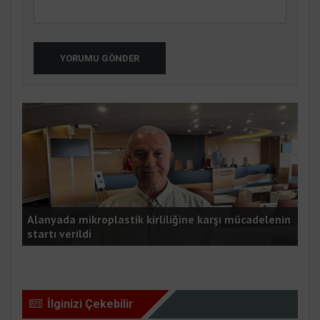
YORUMU GÖNDER
K
Alanyada mikroplastik kirliliğine karşı mücadelenin
startı verildi
Kyl
İlginizi Çekebilir