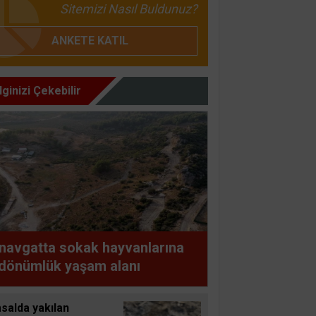
Sitemizi Nasıl Buldunuz?
ANKETE KATIL
İlginizi Çekebilir
navgatta sokak hayvanlarına
dönümlük yaşam alanı
salda yakılan