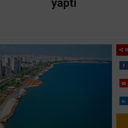
yaptı
B