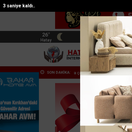
1 saniye kaldı..
26°
BIST
13.744
Hatay
HATA
SON DAKİKA:
teş denize ulaşmaya çalışan...
Mersinde tırın çarptığı araç metrele