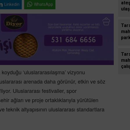
ate
Linkedin
WhatsApp
ula
yavr
tele
Tars
maha
park
Tars
mah
çalı
 koyduğu ‘uluslararasılaşma’ vizyonu
uslararası arenada daha görünür, etkin ve söz
iyor. Uluslararası festivaller, spor
şehir ağları ve proje ortaklıklarıyla yürütülen
ve teknik altyapısının uluslararası standartlara