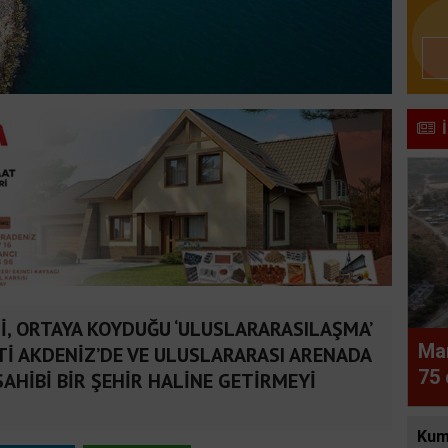
İ, ORTAYA KOYDUĞU ‘ULUSLARARASILAŞMA’
Ma
İ AKDENİZ’DE VE ULUSLARARASI ARENADA
75 
AHİBİ BİR ŞEHİR HALİNE GETİRMEYİ
Kum