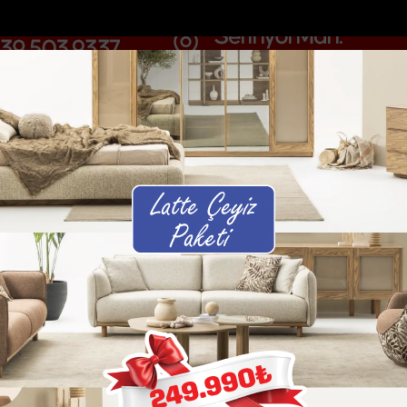
DOLAR
46.2686
EURO
53.5186
AL
Y
GÜNDEM
MAGAZİN
KADIN-YAŞAM
SPOR
SAĞLIK
Sİ
Yazarlar
Web TV
rce sürük...
Tarsusta kırsal mahallelerin yolları parkeyle...
Tarsust