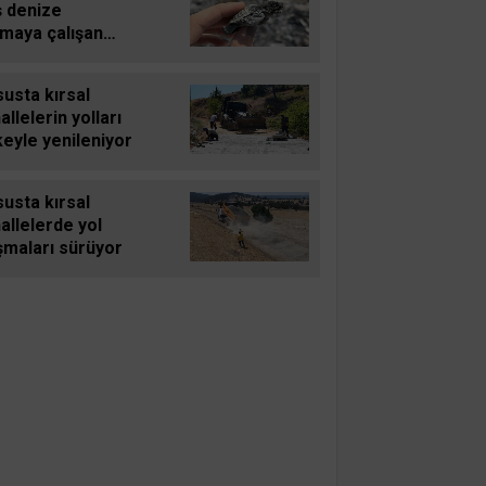
ş denize
şmaya çalışan
u carettayı yakıp
f etti
usta kırsal
llelerin yolları
eyle yenileniyor
usta kırsal
allelerde yol
şmaları sürüyor