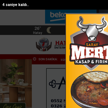
2 saniye kaldı..
26°
BIST
13.744
Hatay
HATA
SON DAKİKA:
ulunan Eyüp Can davası sürüyor
Manavgat Belediyesinden yaylalara 