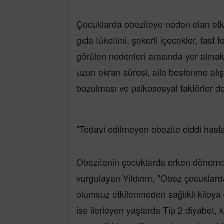
Çocuklarda obeziteye neden olan etken
gıda tüketimi, şekerli içecekler, fast f
görülen nedenleri arasında yer almakta
uzun ekran süresi, aile beslenme alışk
bozulması ve psikososyal faktörler de 
"Tedavi edilmeyen obezite ciddi hastal
Obezitenin çocuklarda erken dönemde
vurgulayan Yıldırım, "Obez çocuklar
olumsuz etkilenmeden sağlıklı kilo
ise ilerleyen yaşlarda Tip 2 diyabet,