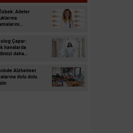
Özbek: Aileler
uklarına
amalarını
lemeden düzenli
ıklarla su içirmeli
kolog Çapar:
ak havalarda
dimizi daha
in, sabırsız ve
li hissedebiliriz
sinde Alzheimer
alarına dolu dolu
gün