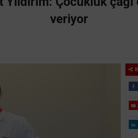
 Yıldırım: Çocukluk çağı 
veriyor
B