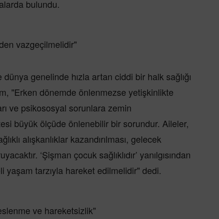
alarda bulundu.
den vazgeçilmelidir"
 dünya genelinde hızla artan ciddi bir halk sağlığı
ırım, "Erken dönemde önlenmezse yetişkinlikte
ları ve psikososyal sorunlara zemin
si büyük ölçüde önlenebilir bir sorundur. Aileler,
ğlıklı alışkanlıklar kazandırılması, gelecek
oruyacaktır. ‘Şişman çocuk sağlıklıdır’ yanılgısından
i yaşam tarzıyla hareket edilmelidir" dedi.
eslenme ve hareketsizlik"