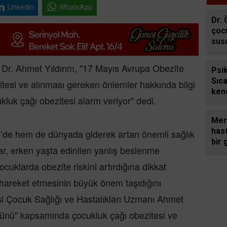
Linkedin
WhatsApp
Dr. 
çoc
sus
bek
aral
 Dr. Ahmet Yıldırım, "17 Mayıs Avrupa Obezite
Psi
Sıc
itesi ve alınması gereken önlemler hakkında bilgi
ken
kluk çağı obezitesi alarm veriyor" dedi.
gerg
öfke
Mer
hast
e’de hem de dünyada giderek artan önemli sağlık
bir 
ar, erken yaşta edinilen yanlış beslenme
ocuklarda obezite riskini artırdığına dikkat
i hareket etmesinin büyük önem taşıdığını
si Çocuk Sağlığı ve Hastalıkları Uzmanı Ahmet
Günü" kapsamında çocukluk çağı obezitesi ve