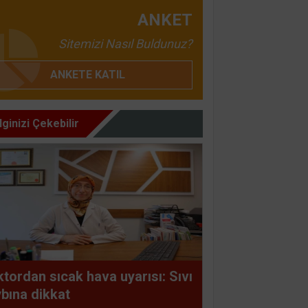
ANKET
Sitemizi Nasıl Buldunuz?
ANKETE KATIL
İlginizi Çekebilir
tordan sıcak hava uyarısı: Sıvı
bına dikkat