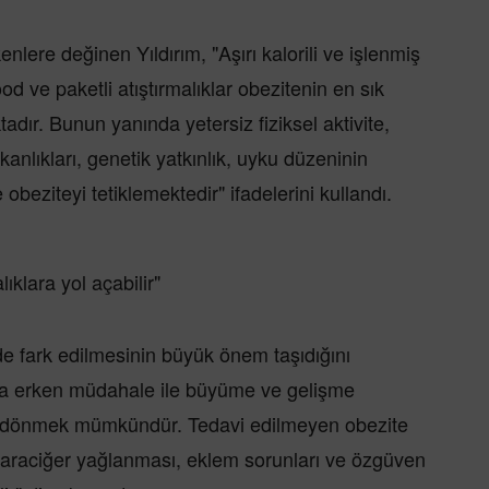
lere değinen Yıldırım, "Aşırı kalorili ve işlenmiş
ood ve paketli atıştırmalıklar obezitenin en sık
dır. Bunun yanında yetersiz fiziksel aktivite,
anlıkları, genetik yatkınlık, uyku düzeninin
obeziteyi tetiklemektedir" ifadelerini kullandı.
ıklara yol açabilir"
 fark edilmesinin büyük önem taşıdığını
da erken müdahale ile büyüme ve gelişme
ya dönmek mümkündür. Tedavi edilmeyen obezite
 karaciğer yağlanması, eklem sorunları ve özgüven