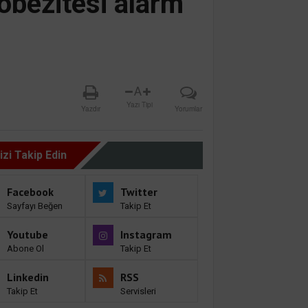
obezitesi alarm
A
Yazı Tipi
Yazdır
Yorumlar
izi Takip Edin
Facebook
Twitter
Sayfayı Beğen
Takip Et
Youtube
Instagram
Abone Ol
Takip Et
Linkedin
RSS
Takip Et
Servisleri