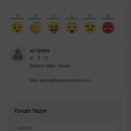
0
0
0
0
0
0
ALI CEREN
Editörün Diğer Yazıları
Mail:
admin@hatayinternettv.com
Yorum Yazın