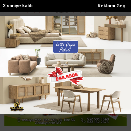
2 saniye kaldı..
Reklamı Geç
atlayan domates konservesi 9 aylık...
Türkiye Muhtarlar Konfeder
SON DAKİKA:
Ana Sayfa
ASAYİŞ