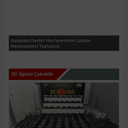
Gazipaşa Devlet Hastanesinde Çalışan
18 
Memnuniyeti Toplantısı
yak
İlginizi Çekebilir