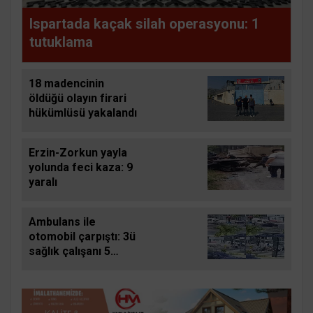
Ispartada kaçak silah operasyonu: 1
tutuklama
18 madencinin
öldüğü olayın firari
hükümlüsü yakalandı
Erzin-Zorkun yayla
yolunda feci kaza: 9
yaralı
Ambulans ile
otomobil çarpıştı: 3ü
sağlık çalışanı 5
yaralı