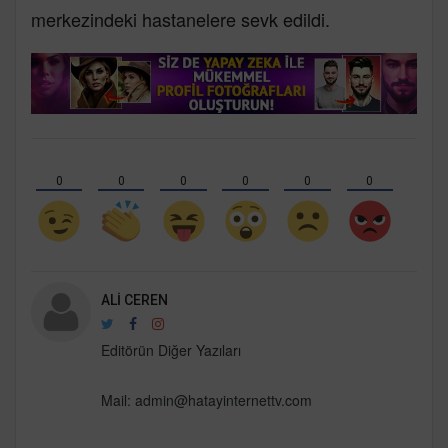
merkezindeki hastanelere sevk edildi.
0
0
0
0
0
0
ALI CEREN
Editörün Diğer Yazıları
Mail:
admin@hatayinternettv.com