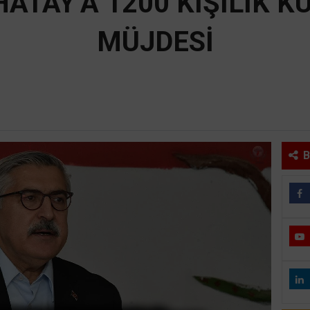
ATAY’A 1200 KİŞİLİK K
MÜJDESİ
B