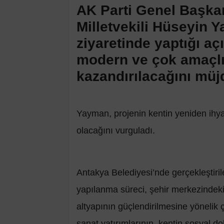
AK Parti Genel Başka
Milletvekili Hüseyin 
ziyaretinde yaptığı aç
modern ve çok amaçlı 
kazandırılacağını müj
Yayman, projenin kentin yeniden ihya
olacağını vurguladı.
Antakya Belediyesi’nde gerçekleştir
yapılanma süreci, şehir merkezindeki
altyapının güçlendirilmesine yönelik ça
sanat yatırımlarının, kentin sosyal 