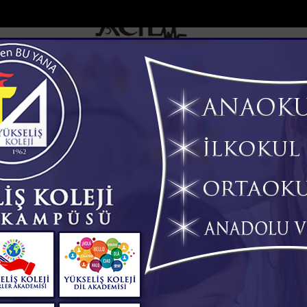
DOLAR
46.2686
EURO
53.5186
AL
Y
GÜNDEM
MAGAZİN
KADIN-YAŞAM
SPOR
SAĞLIK
Sİ
Yazarlar
Web TV
phane d...
Mersinde patlayan domates konservesi 9 aylık...
Türki