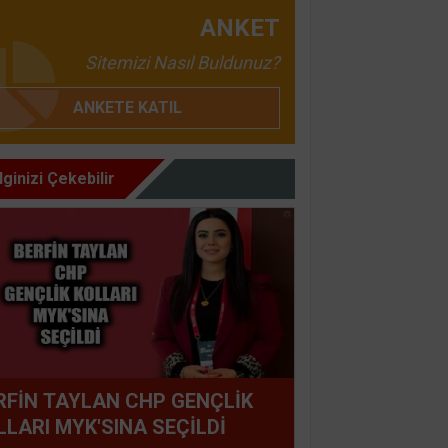
ANKET
Sitemizi Nasıl Buldunuz?
ANKETE KATIL
İlginizi Çekebilir
RFİN TAYLAN CHP GENÇLİK
LLARI MYK'SINA SEÇİLDİ