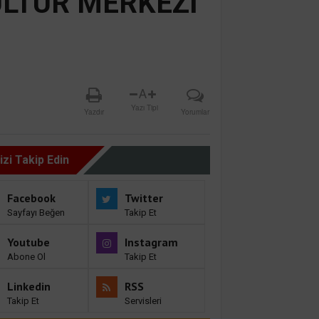
ÜLTÜR MERKEZİ
A
Yazı Tipi
Yazdır
Yorumlar
izi Takip Edin
Facebook
Twitter
Sayfayı Beğen
Takip Et
Youtube
Instagram
Abone Ol
Takip Et
Linkedin
RSS
Takip Et
Servisleri