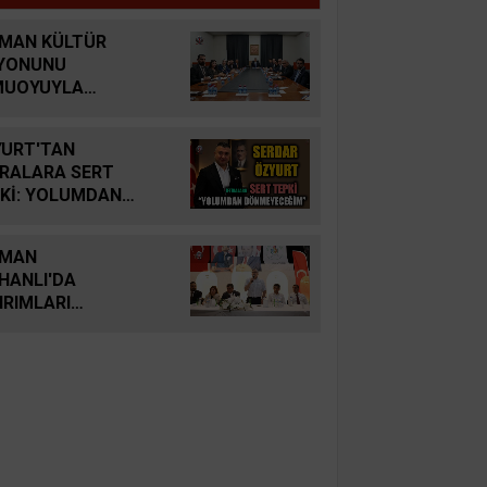
MAN KÜLTÜR
YONUNU
MUOYUYLA
LAŞTI
URT'TAN
İRALARA SERT
Kİ: YOLUMDAN
NMEYECEĞİM
YMAN
HANLI'DA
IRIMLARI
ERLENDİRDİ