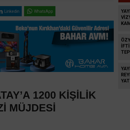
YAY
Linkedin
WhatsApp
VİZ
KA
PAY
ÖZY
İFT
TEP
DÖ
YA
REY
YAT
DEĞ
AY’A 1200 KİŞİLİK
İ MÜJDESİ