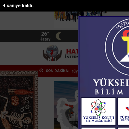
2 saniye kaldı..
26°
BIST
13.744
Hatay
HATA
SON DAKİKA:
an Eyüp Can davası sürüyor
Manavgat Belediyesinden yaylalara kütü