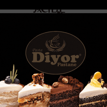
DOLAR
46.2686
EURO
53.5186
AL
Y
GÜNDEM
MAGAZİN
KADIN-YAŞAM
SPOR
SAĞLIK
Sİ
Yazarlar
Web TV
r
Altıncı evladım oldu dediği 74 yıllık cipini,...
Savrulan motosiklette