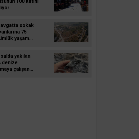
tı
sunun 100 katını
lıyor
avgatta sokak
vanlarına 75
ümlük yaşam
ı
salda yakılan
ş denize
şmaya çalışan
u carettayı yakıp
f etti