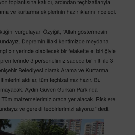
 toplantısına katıldı, ardından teçhizatlarıyla
a ve kurtarma ekiplerinin hazırlıklarını inceledi.
ktiğini vurgulayan Özyiğit, “Allah göstermesin
rundayız. Depremin illaki kentimizde meydana
 bir yerinde olabilecek bir felakette el birliğiyle
emlerinde 3 personelimiz sadece bir hilti ile 3
enişehir Belediyesi olarak Arama ve Kurtarma
imlerini aldılar, tüm teçhizatımız hazır. Bu
nılmayacak. Aydın Güven Gürkan Parkında
z. Tüm malzemelerimiz orada yer alacak. Risklere
ndayız ve gerekli tedbirlerimizi alıyoruz" dedi.