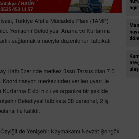
çık
nüfu
ağır
diyesi, Türkiye Afetle Mücadele Planı (TAMP)
Man
ıldı. Yenişehir Belediyesi Arama ve Kurtarma
hay
dön
 hazırlık sağlamak amacıyla düzenlenen tatbikatı
alan
Kum
ate
ula
ay Hattı üzerinde merkez üssü Tarsus olan 7.0
yavr
 Koordinasyon merkezinden verilen uyarı ile
tele
 Kurtarma Ekibi hızlı ve organize bir şekilde
nişehir Belediyesi tatbikata 38 personel, 2 iş
lansı ile katıldı.
h Özyiğit de Yenişehir Kaymakamı Nevzat Şengök