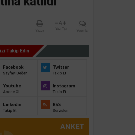
ına katıldı
A
Yazı Tipi
Yazdır
Yorumlar
izi Takip Edin
Facebook
Twitter
Sayfayı Beğen
Takip Et
Youtube
Instagram
Abone Ol
Takip Et
Linkedin
RSS
Takip Et
Servisleri
ANKET