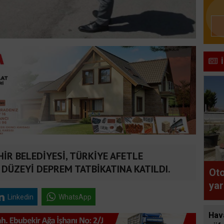
HİR BELEDİYESİ, TÜRKİYE AFETLE
DÜZEYİ DEPREM TATBİKATINA KATILDI.
Oto
yar
vef
Linkedin
WhatsApp
şof
Hav