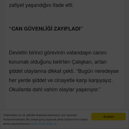
zafiyet yaşandığını ifade etti.
“CAN GÜVENLİĞİ ZAYIFLADI”
Devletin birinci görevinin vatandaşın canını
korumak olduğunu belirten Çalışkan, artan
şiddet olaylarına dikkat çekti. “Bugün neredeyse
her yerde şiddet ve cinayetle karşı karşıyayız.
Okullarda dahi vahim olaylar yaşanıyor.”
“MİLLETİN PARASI DOĞRU
Sitemizden en iyi şekilde faydalanabilmeniz için çerezler
Anladım
kullanılmaktadır. Bu siteye giriş yaparak çerez kullanımını kabul
KULLANILMIYOR”
etmiş sayılıyorsunuz.
Daha Fazla Bilgi Al
Ana Sayfa
Web TV
Foto Galeri
Yazarlar