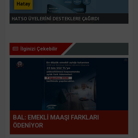
Hatay
DE
HATSO ÜYELERİNİ DESTEKLERE ÇAĞIRDI
EM
İlginizi Çekebilir
BAL: EMEKLİ MAAŞI FARKLARI
ÖDENİYOR