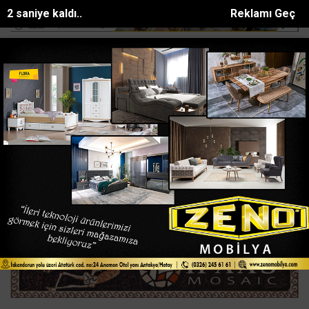
 neden o...
Kahramanmaraşta yılan paniği
Serikte uyuşturucu ope
SON DAKİKA:
Ana Sayfa
HATAY