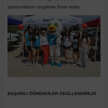
yaratıcılıklarını sergileme fırsatı buldu.
BAŞARILI ÖĞRENCİLER ÖDÜLLENDİRİLDİ