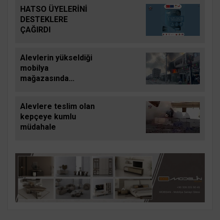
HATSO ÜYELERİNİ
DESTEKLERE
ÇAĞIRDI
Alevlerin yükseldiği
mobilya
mağazasında
yaşanan yangın
apartmanda paniğe
Alevlere teslim olan
neden oldu
kepçeye kumlu
müdahale