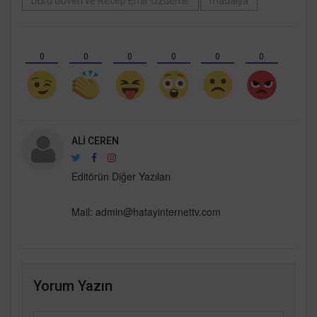
Duru Güven ve Recep Emir Özdemir
madalya
0
0
0
0
0
0
ALI CEREN
Editörün Diğer Yazıları
Mail:
admin@hatayinternettv.com
Yorum Yazın