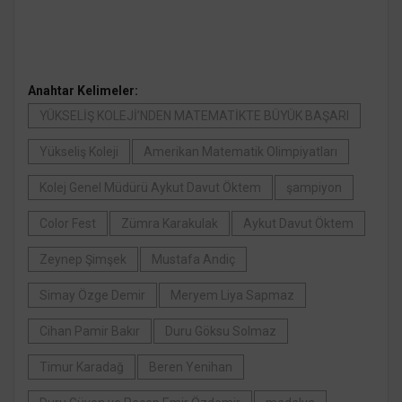
Anahtar Kelimeler:
YÜKSELİŞ KOLEJİ’NDEN MATEMATİKTE BÜYÜK BAŞARI
Yükseliş Koleji
Amerikan Matematik Olimpiyatları
Kolej Genel Müdürü Aykut Davut Öktem
şampiyon
Color Fest
Zümra Karakulak
Aykut Davut Öktem
Zeynep Şimşek
Mustafa Andiç
Simay Özge Demir
Meryem Liya Sapmaz
Cihan Pamir Bakır
Duru Göksu Solmaz
Timur Karadağ
Beren Yenihan