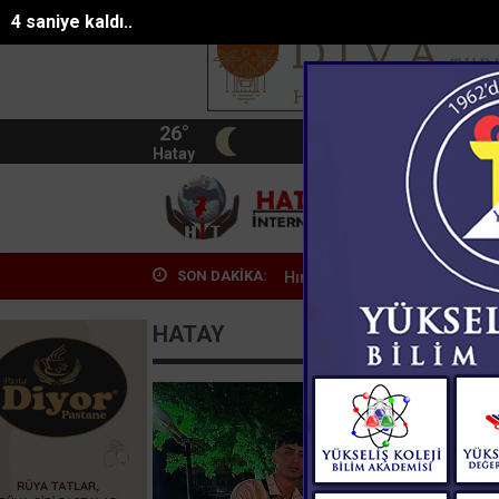
3 saniye kaldı..
26°
BIST
13.744
Hatay
HATA
SON DAKİKA:
araç kullanıyorlar, ha...
Hırsız aracı soydu, kuzeni kendini memur ola
Hatay
HATAY
Hatay'da Tır Kazası: S