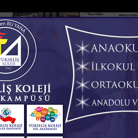
DOLAR
46.2686
EURO
53.5186
AL
Y
GÜNDEM
MAGAZİN
KADIN-YAŞAM
SPOR
SAĞLIK
Sİ
Yazarlar
Web TV
r...
Süt satarak geçimini sağlayan kadının 2 buzağ...
Tarsusta sil
Hat
ürücü Yaralandı
AN