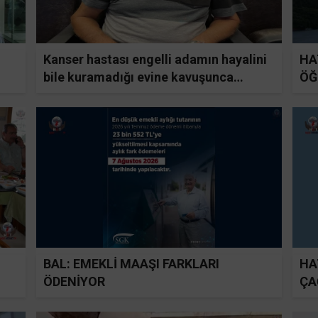
Kanser hastası engelli adamın hayalini
HA
bile kuramadığı evine kavuşunca
ÖĞ
döktüğü gözyaşı duygulandırdı
BAL: EMEKLİ MAAŞI FARKLARI
HA
ÖDENİYOR
ÇA