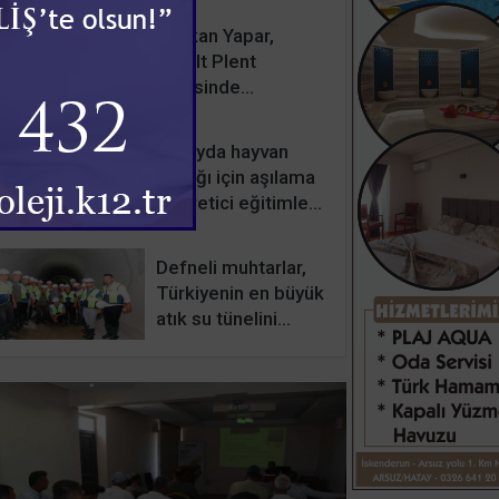
Başkan Yapar,
Asfalt Plent
Tesisinde
incelemelerde
bulundu
Hatayda hayvan
sağlığı için aşılama
ve üretici eğitimleri
sürüyor
Defneli muhtarlar,
Türkiyenin en büyük
atık su tünelini
inceledi