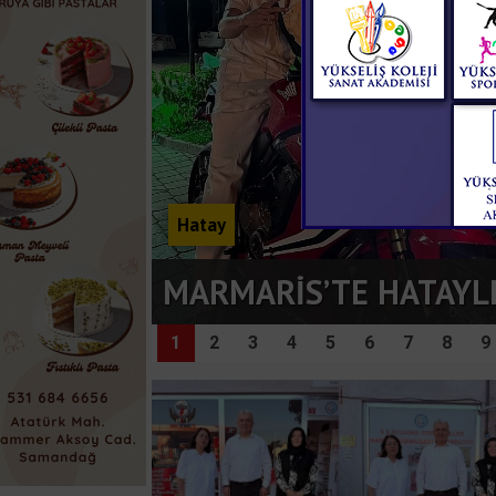
NDI
1
2
3
4
5
6
7
8
9