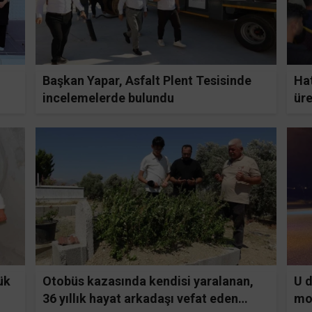
Başkan Yapar, Asfalt Plent Tesisinde
Hat
incelemelerde bulundu
üre
ük
Otobüs kazasında kendisi yaralanan,
U 
36 yıllık hayat arkadaşı vefat eden
mot