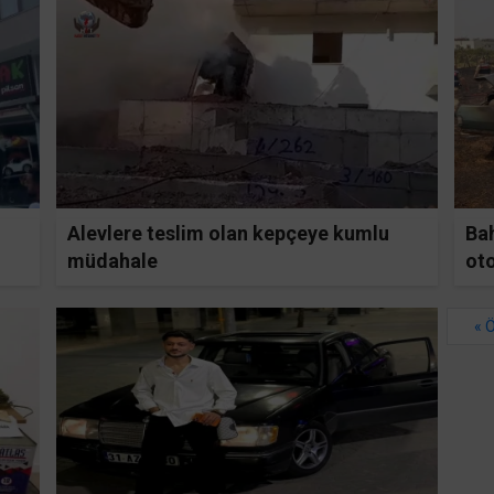
Alevlere teslim olan kepçeye kumlu
Ba
müdahale
ot
« 