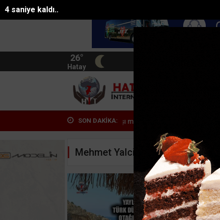
2 saniye kaldı..
26°
BIST
13.744
Hatay
HATA
SON DAKİKA:
lastik kirliliğine karşı mücad...
Pasajda ölü bulunan Eyüp Can dav
Mehmet Yalcin Haberleri