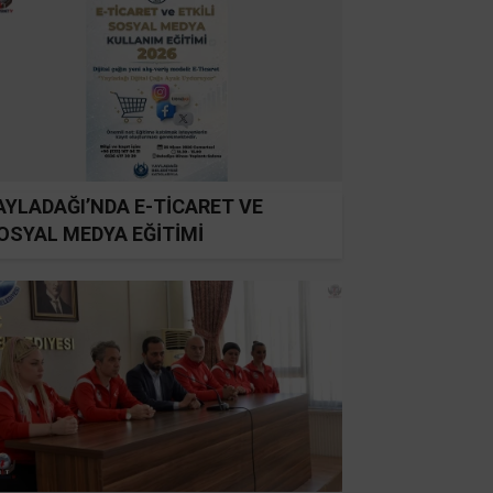
AYLADAĞI’NDA E-TİCARET VE
OSYAL MEDYA EĞİTİMİ
ÜZENLENİYOR