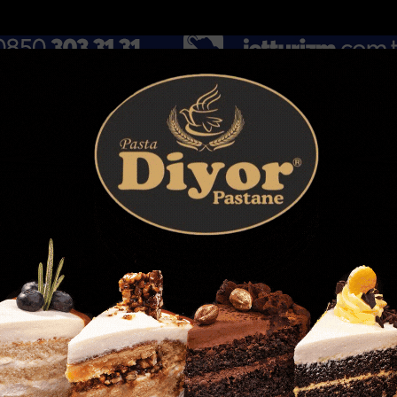
DOLAR
46.2686
EURO
53.5186
AL
Y
GÜNDEM
MAGAZİN
KADIN-YAŞAM
SPOR
SAĞLIK
Sİ
Yazarlar
Web TV
ası sürüyor
Manavgat Belediyesinden yaylalara kütüphane d...
Mer