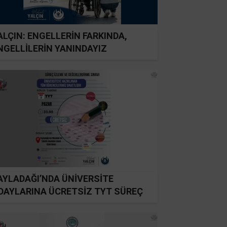
ALÇIN: ENGELLERİN FARKINDA,
NGELLİLERİN YANINDAYIZ
AYLADAĞI’NDA ÜNİVERSİTE
DAYLARINA ÜCRETSİZ TYT SÜREÇ
ZLEME SINAVI DÜZENLENECEK