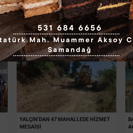
YALÇIN’DAN YAYMAN’A ABA GÜREŞİ
Y
DAVETİ
B
YALÇIN’DAN 47 MAHALLEDE HİZMET
B
MESAİSİ
A