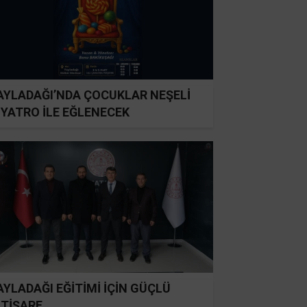
AYLADAĞI’NDA ÇOCUKLAR NEŞELİ
İYATRO İLE EĞLENECEK
AYLADAĞI EĞİTİMİ İÇİN GÜÇLÜ
STİŞARE