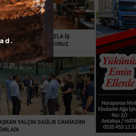
ALÇIN: KURUMLARIMIZLA İŞ
İRLİĞİNİ GÜÇLENDİRİYORUZ
AŞKAN YALÇIN SAĞLIK CAMİASINI
ĞIRLADI