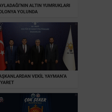
AYLADAĞI’NIN ALTIN YUMRUKLARI
OLONYA YOLUNDA
AŞKANLARDAN VEKİL YAYMAN’A
İYARET