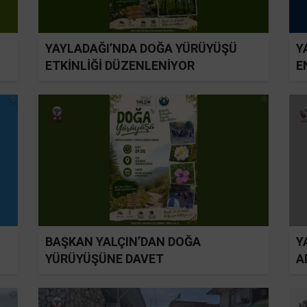
YAYLADAĞI’NDA DOĞA YÜRÜYÜŞÜ
Y
ETKİNLİĞİ DÜZENLENİYOR
E
BAŞKAN YALÇIN’DAN DOĞA
Y
YÜRÜYÜŞÜNE DAVET
A
İ