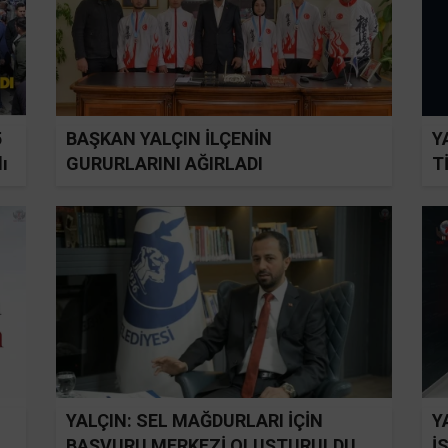
5
BAŞKAN YALÇIN İLÇENİN
Y
ı
GURURLARINI AĞIRLADI
T
YALÇIN: SEL MAĞDURLARI İÇİN
Y
BAŞVURU MERKEZİ OLUŞTURULDU
İ