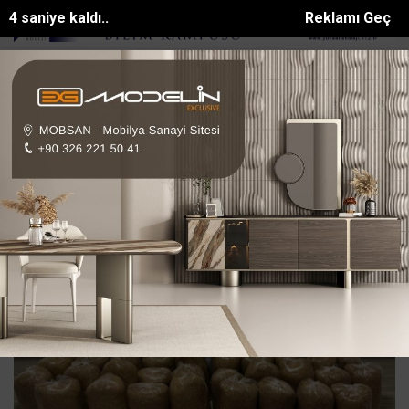
4 saniye kaldı..
Reklamı Geç
an köpeğini tüfekle vurup sakat bıraktılar
Apartmanda yangın paniği:
SON DAKİKA:
Toz Bulutu Haberleri