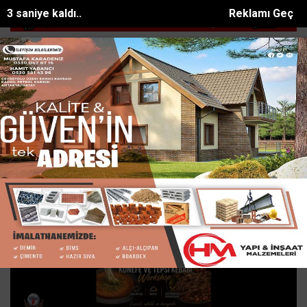
1 saniye kaldı..
Reklamı Geç
200 bin metrekarelik y...
HATSU, Batıayrancıda 25 yıllık içme suyu ş
SON DAKİKA:
Turkiye Haberleri