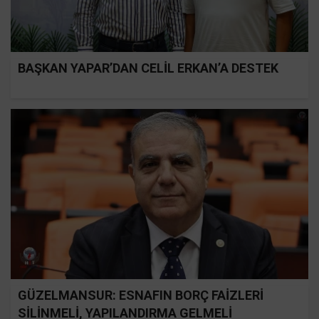
BAŞKAN YAPAR’DAN CELİL ERKAN’A DESTEK
GÜZELMANSUR: ESNAFIN BORÇ FAİZLERİ
SİLİNMELİ, YAPILANDIRMA GELMELİ