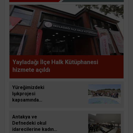
Yayladağı İlçe Halk Kütüphanesi
hizmete açıldı
Yüreğimizdeki
Işıkprojesi
kapsamında
çocuklara doğayla iç
içe eğitim
Antakya ve
Defnedeki okul
idarecilerine kadına