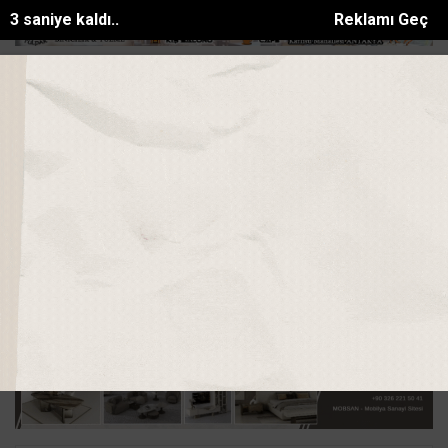
2 saniye kaldı..
Reklamı Geç
alinde güreş ağası Türk Devl...
Yayladağı İlçe Halk Kütüphanesi hizme
SON DAKİKA:
Ana Sayfa
HATAY