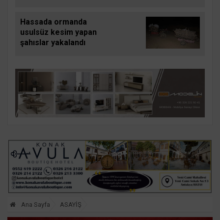
yönelik şiddetle
mücadele semineri
Hassada ormanda
verildi
usulsüz kesim yapan
şahıslar yakalandı
Ana Sayfa
ASAYİŞ