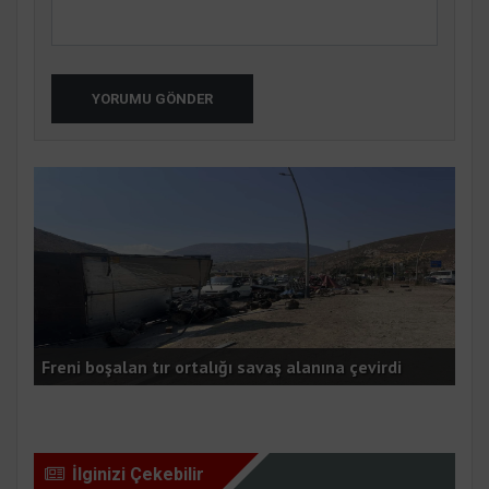
YORUMU GÖNDER
Aba
Teş
Payasta minibüs alevlere teslim oldu
old
İlginizi Çekebilir