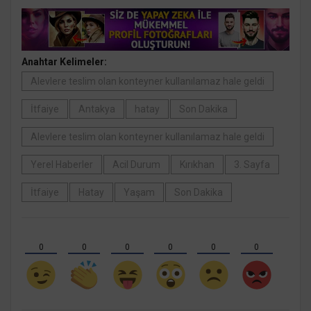
Anahtar Kelimeler:
Alevlere teslim olan konteyner kullanılamaz hale geldi
İtfaiye
Antakya
hatay
Son Dakika
Alevlere teslim olan konteyner kullanılamaz hale geldi
Yerel Haberler
Acil Durum
Kırıkhan
3. Sayfa
İtfaiye
Hatay
Yaşam
Son Dakika
0
0
0
0
0
0