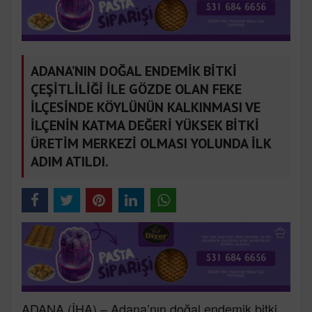
ADANA’NIN DOĞAL ENDEMİK BİTKİ
ÇEŞİTLİLİĞİ İLE GÖZDE OLAN FEKE
İLÇESİNDE KÖYLÜNÜN KALKINMASI VE
İLÇENİN KATMA DEĞERİ YÜKSEK BİTKİ
ÜRETİM MERKEZİ OLMASI YOLUNDA İLK
ADIM ATILDI.
ADANA (İHA) – Adana’nın doğal endemik bitki