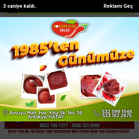
2 saniye kaldı..
Reklamı Geç
da ölü bulunan Eyüp Can davası sürüyor
Manavgat Belediyesinden ya
SON DAKİKA:
Ana Sayfa
EKONOMİ