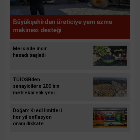
Büyükşehirden üreticiye yem ezme
makinesi desteği
Mersinde incir
hasadı başladı
TÜİOSBden
sanayicilere 200 bin
metrekarelik yeni
yatırım fırsatı
Doğan: Kredi limitleri
her yıl enflasyon
oranı dikkate
alınarak
güncellenmelidir