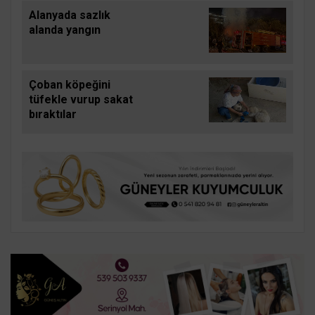
924 bin TL ceza
Alanyada sazlık
kesildi
alanda yangın
Çoban köpeğini
tüfekle vurup sakat
bıraktılar