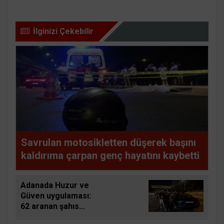
İlginizi Çekebilir
Savrulan motosikletten düşerek başını
kaldırıma çarpan genç hayatını kaybetti
Adanada Huzur ve
Güven uygulaması:
62 aranan şahıs
yakalandı, 3 milyon