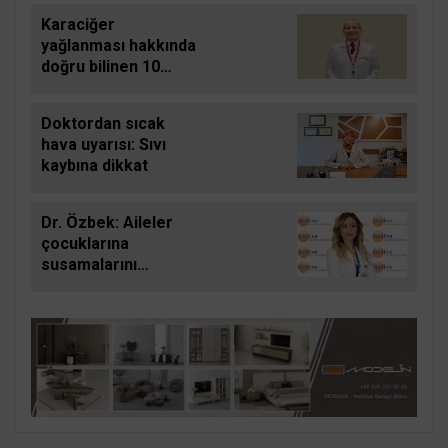
Karaciğer
yağlanması hakkında
doğru bilinen 10
yanlış
Doktordan sıcak
hava uyarısı: Sıvı
kaybına dikkat
Dr. Özbek: Aileler
çocuklarına
susamalarını
beklemeden düzenli
aralıklarla su içirmeli