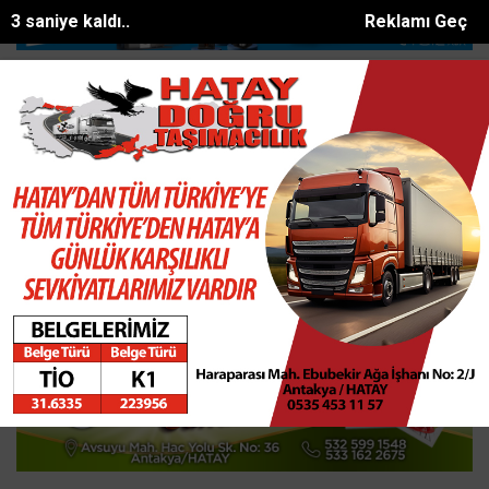
2 saniye kaldı..
Reklamı Geç
üfekle vurup sakat bıraktılar
Apartmanda yangın paniği: 5 kişi duma
SON DAKİKA:
Ana Sayfa
SAĞLIK