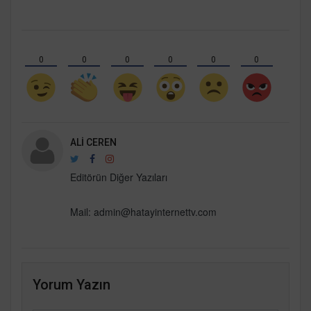
0
0
0
0
0
0
ALI CEREN
Editörün Diğer Yazıları
Mail:
admin@hatayinternettv.com
Yorum Yazın