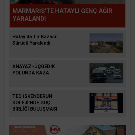
MARMARİS’TE HATAYLI GENÇ AĞIR
YARALANDI
Hatay'da Tır Kazası:
Sürücü Yaralandı
ANAYAZI-ÜÇGEDİK
YOLUNDA KAZA
TED İSKENDERUN
KOLEJİ’NDE GÜÇ
BİRLİĞİ BULUŞMASI