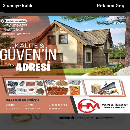
2 saniye kaldı..
Reklamı Geç
 Belediyesi elektrik tüketimini güneş...
Taziye evinde husumetlileri
SON DAKİKA:
Ana Sayfa
GÜNDEM