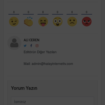
0
0
0
0
0
0
ALI CEREN
Editörün Diğer Yazıları
Mail:
admin@hatayinternettv.com
Yorum Yazın