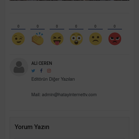
0
0
0
0
0
0
ALI CEREN
Editörün Diğer Yazıları
Mail:
admin@hatayinternettv.com
Yorum Yazın