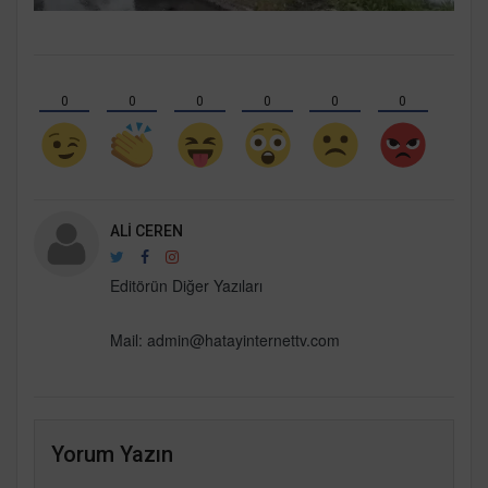
0
0
0
0
0
0
ALI CEREN
Editörün Diğer Yazıları
Mail:
admin@hatayinternettv.com
Yorum Yazın