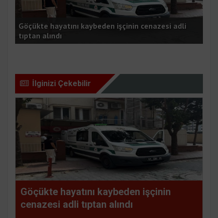
Fekede Cömert Özen sahada Her mahallemize aynı
ASA
gayretle hizmet edeceğiz
çal
İlginizi Çekebilir
Göçükte hayatını kaybeden işçinin
cenazesi adli tıptan alındı