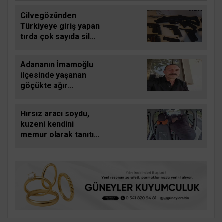
Cilvegözünden
Türkiyeye giriş yapan
tırda çok sayıda silah
ele geçirildi
Adananın İmamoğlu
ilçesinde yaşanan
göçükte ağır
yaralanan işçi de
hayatını kaybetti
Hırsız aracı soydu,
kuzeni kendini
memur olarak tanıtıp
sürücüye Dikkat edin
burada hırsız çok
dedi