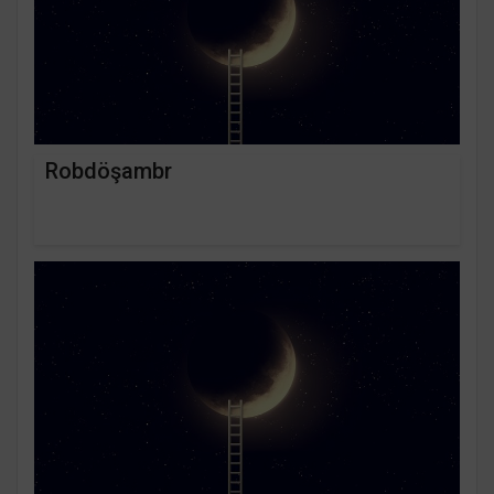
Robdöşambr