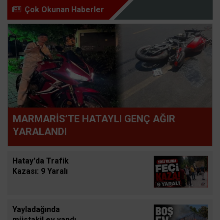
Çok Okunan Haberler
MARMARİS’TE HATAYLI GENÇ AĞIR
YARALANDI
Hatay'da Trafik
Kazası: 9 Yaralı
Yayladağında
müstakil ev yandı