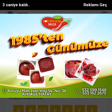
1 saniye kaldı..
Reklamı Geç
aybeden işçi Bekir Çelik, K...
KKTC Cumhuriyet Meclisi Başkanı Öztür
SON DAKİKA:
R harfi ile başlayan rüya tabirleri
Alfabetik Rüya Tabirleri Ansiklopedisi
Anlamını merak ettiğiniz rüya tabirlerini arama kutusunu
kullanarak arayabilir ya da harf sırasına göre listeleyerek
kolayca bulabilirsiniz.
A
B
C-Ç
D
E
F
G