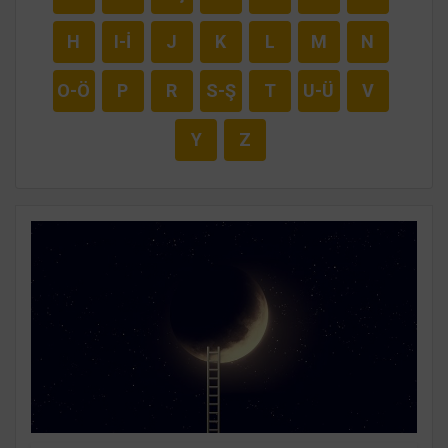
H
I-İ
J
K
L
M
N
O-Ö
P
R
S-Ş
T
U-Ü
V
Y
Z