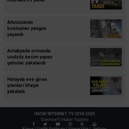
Altınözünde
konteyner yangını
yaşandı
Antakyada ormanda
usulsüz kesim yapan
şahıslar yakalandı
Hatayda eve giren
yılanları itfaiye
yakaladı
HATAY INTERNET TV 2014-2020
Onemsoft |
Haber Yazılımı
Künye
Gizlilik Politikası
Sitene Ekle
|
İletişim