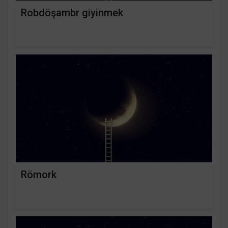
Robdöşambr giyinmek
Römork