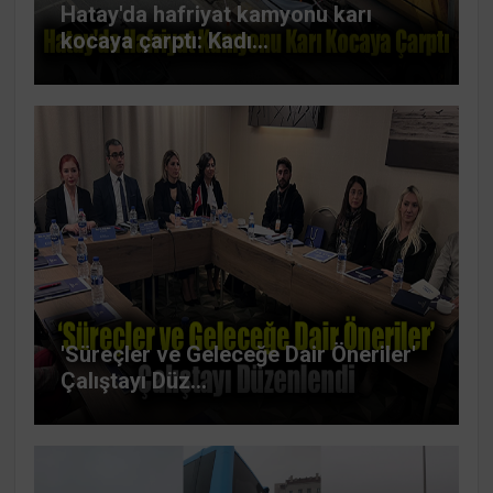
Hatay'da hafriyat kamyonu karı
kocaya çarptı: Kadı...
'Süreçler ve Geleceğe Dair Öneriler'
Çalıştayı Düz...