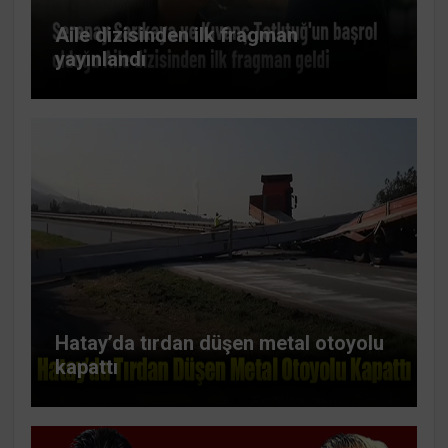
Aile dizisinden ilk fragman
yayınlandı
Hatay’da tırdan düşen metal otoyolu
kapattı