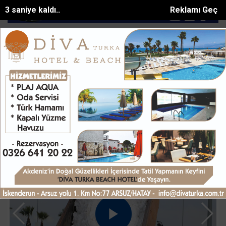
1 saniye kaldı..
Reklamı Geç
 teslim olan kepçeye kumlu müdahale
Antalyada denize giren 2 ar
SON DAKİKA:
Web TV | Video Galeri