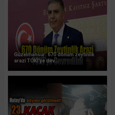
Güzelmansur: 670 dönüm zeytinlik
arazi TOKİ'ye dev...