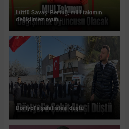
Lütfü Savaş: Bertuğ, milli takımın
değişilmez oyun...
Dörtyol'a şehit ateşi düştü