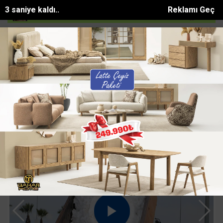
1 saniye kaldı..
Reklamı Geç
tomobil, motosiklete arkada...
Otomobile çarpmamak için frene bass
SON DAKİKA:
Web TV | Video Galeri