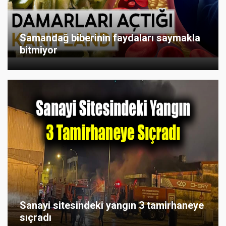
Samandağ biberinin faydaları saymakla
bitmiyor
Sanayi sitesindeki yangın 3 tamirhaneye
sıçradı