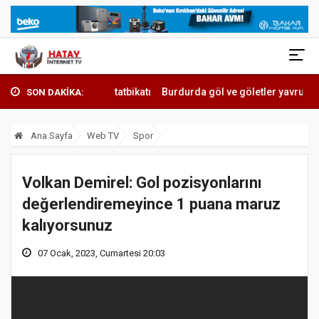
atbikatı
Burdurda göl ve göletler yavru sazanlarla bul...
Doktordan
SON DAKİKA:
Ana Sayfa
Web TV
Spor
Volkan Demirel: Gol pozisyonlarını
değerlendiremeyince 1 puana maruz
kalıyorsunuz
07 Ocak, 2023, Cumartesi 20:03