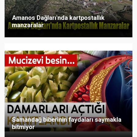
Amanos Dağları'nda kartpostallık
manzaralar
Samandağ biberinin faydaları saymakla
bitmiyor