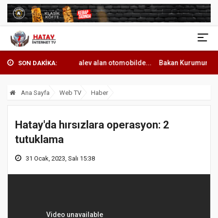
alev alan otomobilde...
Bakan Kurumun katılımıyla Hatayda 8 bin 500
SON DAKİKA:
Ana Sayfa
Web TV
Haber
Hatay'da hırsızlara operasyon: 2
tutuklama
31 Ocak, 2023, Salı 15:38