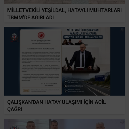
MİLLETVEKİLİ YEŞİLDAL, HATAYLI MUHTARLARI
TBMM’DE AĞIRLADI
ÇALIŞKAN'DAN HATAY ULAŞIMI İÇİN ACİL
ÇAĞRI