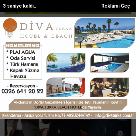
1 saniye kaldı..
Reklamı Geç
ik alanda yangın
Kırıkhanda trafik kazası: 1 yaralı
Arsuzda Akdeniz
SON DAKİKA:
Meclis Haberleri