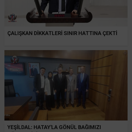
ÇALIŞKAN DİKKATLERİ SINIR HATTINA ÇEKTİ
YEŞİLDAL: HATAY'LA GÖNÜL BAĞIMIZI