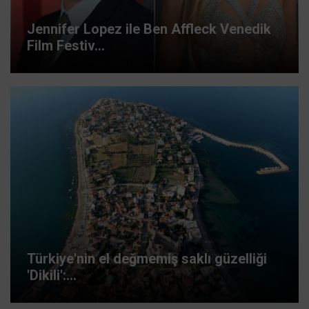
Jennifer Lopez ile Ben Affleck Venedik
Film Festiv...
Türkiye'nin el değmemiş saklı güzelliği
'Dikili':...