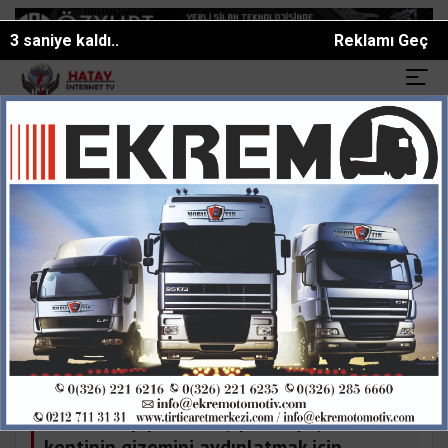
0 saniye kaldı..
Reklamı Geç
ın yeğeni motosiklet ka...
Kahramanmaraşta 6 gündür kayıp yaşlı a
SON DAKİKA:
Turistik Yerler
Ünlüler
Enler
Hatay
EPIPHANEIA ANTİK KENTİ GÜN
YÜZÜNE ÇIKIYOR
Hatay’ın Erzin ilçesinde yer alan ve antik
isimlerinden biri Issos olan ovada
bulunan Epiphaneia (Epifaneya) antik
kentinin gizemini aydınlatmak için