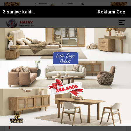
0 saniye kaldı..
Reklamı Geç
 AĞIR YARALANDI
Gazeteci Duygu Öksüz Canova son yolculuğuna u.
SON DAKİKA:
Turistik Yerler
Ünlüler
Enler
Hatay
Sütyen takmayı sevmeyen ünlüler
Bazı ünlüler sütyen konusunda çok net!
Ne yaparlarsa yapsınlar, ne giyerlerse
giysinler sütyen takmamayı bir kural gibi
görüyorlar.