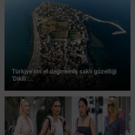
Türkiye'nin el değmemiş saklı güzelliği
'Dikili':...