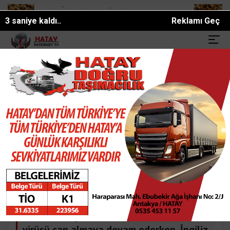
1 saniye kaldı..
Reklamı Geç
lim olan kepçeye kumlu müdahale
Antalyada denize giren 2 arkadaş
SON DAKİKA:
Turistik Yerler
Ünlüler
Enler
Hatay
İtalya'daki hastanelerde korona
koridorları!
Çin'in Wuhan kentinde Aralık 2019'da
ortaya çıkan ve Dünya Sağlık Örgütü
tarafından 'pandemik' ilan etti. Korona
virüsü can almaya devam ederken, İngiliz