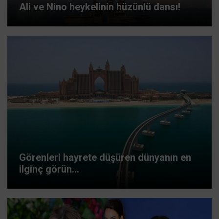
Ali ve Nino heykelinin hüzünlü dansı!
Görenleri hayrete düşüren dünyanın en
ilginç görün...