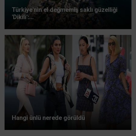
Türkiye'nin el değmemiş saklı güzelliği
'Dikili':...
Hangi ünlü nerede görüldü