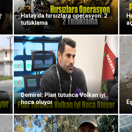
Hatay'da hırsızlara operasyon: 2
Ha
tutuklama
aç
Demirel: Plan tutunca Volkan iyi
hoca oluyor
E