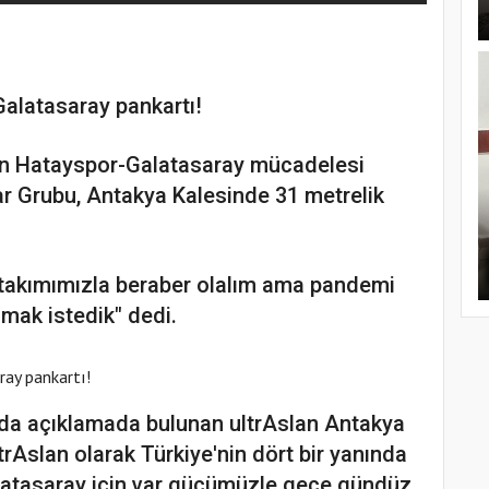
Galatasaray pankartı!
an Hatayspor-Galatasaray mücadelesi
ar Grubu, Antakya Kalesinde 31 metrelik
i takımımızla beraber olalım ama pandemi
mak istedik" dedi.
nda açıklamada bulunan ultrAslan Antakya
rAslan olarak Türkiye'nin dört bir yanında
alatasaray için var gücümüzle gece gündüz