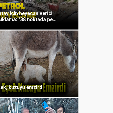
tay için heyecan verici
ıklama: "38 noktada pe...
şek, kuzuyu emzirdi