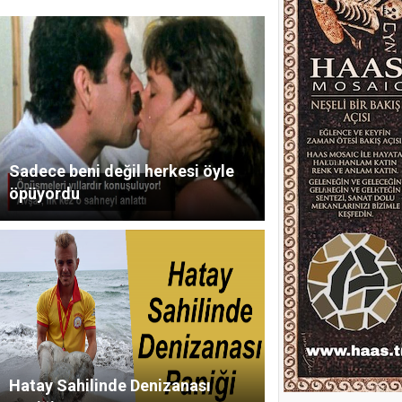
Sadece beni değil herkesi öyle
öpüyordu
Hatay Sahilinde Denizanası