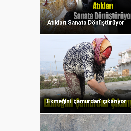
Atıkları Sanata Dönüştürüyor
Ekmeğini 'çamurdan' çıkarıyor