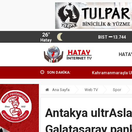
26°
BIST
13.744
Hatay
HATA
SON DAKİKA:
Kahramanmaraşta Uluslararası Bisiklet T
Ana Sayfa
Web TV
Spor
Antakya ultrAsl
Galatasaray pank