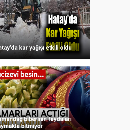
tay’da kar yağışı etkili oldu
mandağ biberinin faydaları
aymakla bitmiyor