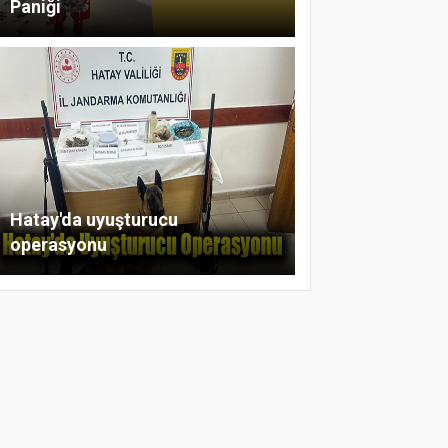
Paniği
Hatay'da uyuşturucu
operasyonu