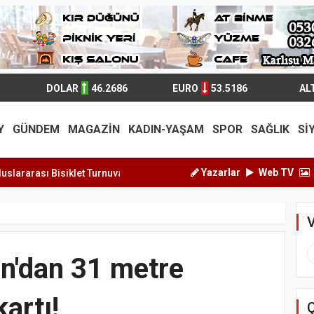
DOLAR
46.2686
EURO
53.5186
AL
Y
GÜNDEM
MAGAZİN
KADIN-YAŞAM
SPOR
SAĞLIK
Sİ
Yazarlar
Web TV
urnuva...
6 metrelik kuyuya düşen çocuk kendisini kurta...
Alanyad
V
an'dan 31 metre
artı!
Ç