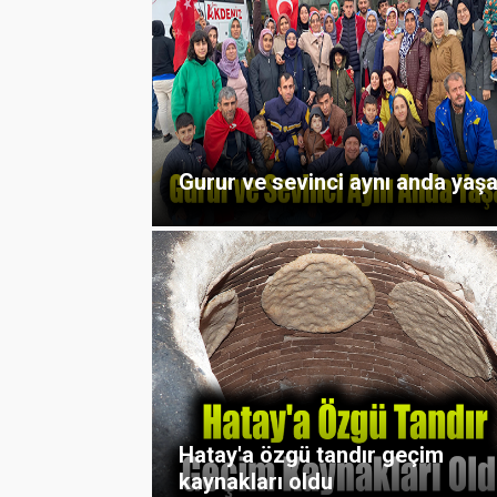
Gurur ve sevinci aynı anda yaşa
Hatay'a özgü tandır geçim
kaynakları oldu