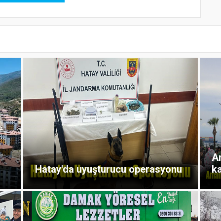
A
Hatay'da uyuşturucu operasyonu
ka