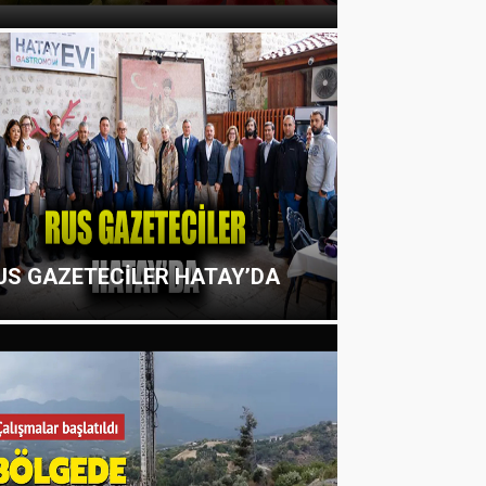
US GAZETECİLER HATAY’DA