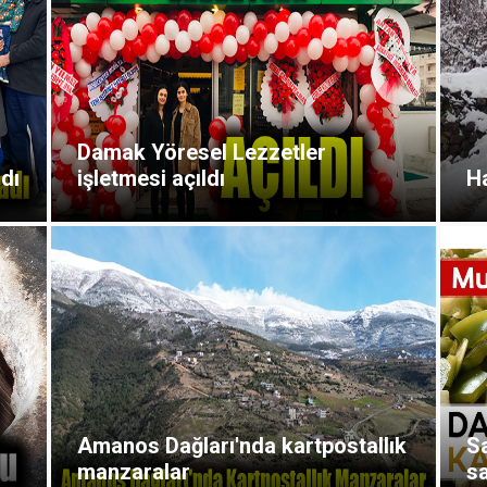
Damak Yöresel Lezzetler
dı
işletmesi açıldı
Ha
Amanos Dağları'nda kartpostallık
Sa
manzaralar
s