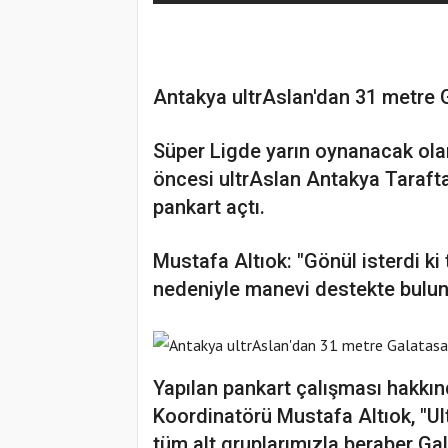
Antakya ultrAslan'dan 31 metre 
Süper Ligde yarın oynanacak ol
öncesi ultrAslan Antakya Taraft
pankart açtı.
Mustafa Altıok: "Gönül isterdi k
nedeniyle manevi destekte bulun
Yapılan pankart çalışması hakkı
Koordinatörü Mustafa Altıok, "Ult
tüm alt gruplarımızla beraber G