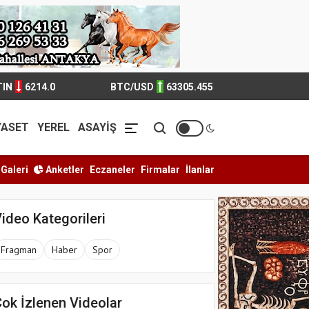
TIN
6214.0
BTC/USD
63305.455
YASET
YEREL
ASAYİŞ
Galeri
Anketler
Eczaneler
Firmalar
İlanlar
a balkonda çıkan yangın paniğe neden o...
Kahramanmaraşta yılan 
ideo Kategorileri
Fragman
Haber
Spor
ok İzlenen Videolar