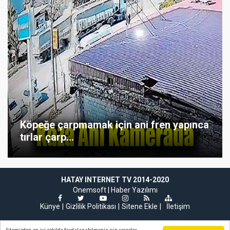
Köpeğe çarpmamak için ani fren yapınca
tırlar çarp...
HATAY INTERNET TV 2014-2020
Onemsoft |
Haber Yazılımı
Künye
Gizlilik Politikası
Sitene Ekle
|
İletişim
Sitemizden en iyi şekilde faydalanabilmeniz için çerezler