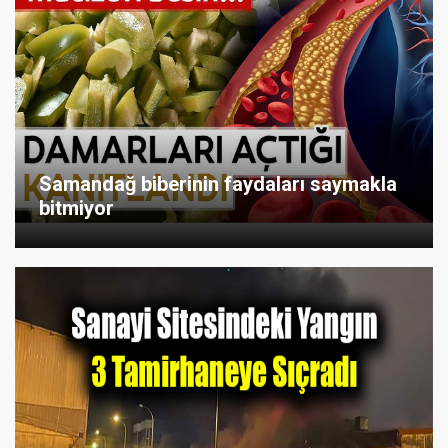
Samandağ biberinin faydaları saymakla
bitmiyor