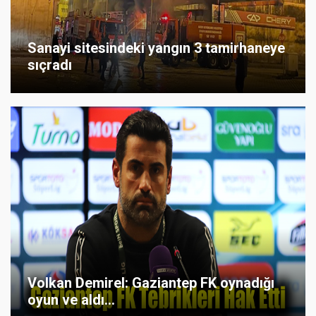
Sanayi sitesindeki yangın 3 tamirhaneye
sıçradı
Volkan Demirel: Gaziantep FK oynadığı
oyun ve aldı...