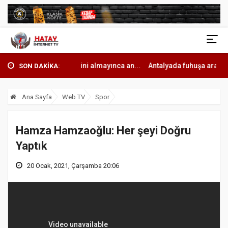
ini almayınca an...
Antalyada fuhuşa aracılık operasyonunda 7 tut...
SON DAKİKA:
Ana Sayfa
Web TV
Spor
Hamza Hamzaoğlu: Her şeyi Doğru
Yaptık
20 Ocak, 2021, Çarşamba 20:06