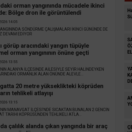
daki orman yangınında mücadele ikinci
Ha
e: Bölge dron ile görüntülendi
S
2026 14:05
ANGININDA SÖNDÜRME ÇALIŞMALARI İKİNCİ GÜNÜNDE DE
IZ DEVAM EDİYOR
S
ı görüp aracındaki yangın tüpüyle
Ö
E
el orman yangınının önüne geçti
2026 13:55
Y
NIN ALANYA İLÇESİNDE AİLESİYLE SEYİR HALİNDEYKEN
RINDAKİ ORMANLIK ALAN ÖNÜNDE ALEVLE...
K
D
atta 20 metre yükseklikteki köprüden
rın tehlikeli atlayışı
A
2026 13:15
Y
NIN MANAVGAT İLÇESİ'NDE SICAKTAN BUNALAN 2 GENCİN
 TARİHİ KÖPRÜSÜNDEN TEHLİKELİ ATLA...
da çalılık alanda çıkan yangında bir araç
Ç