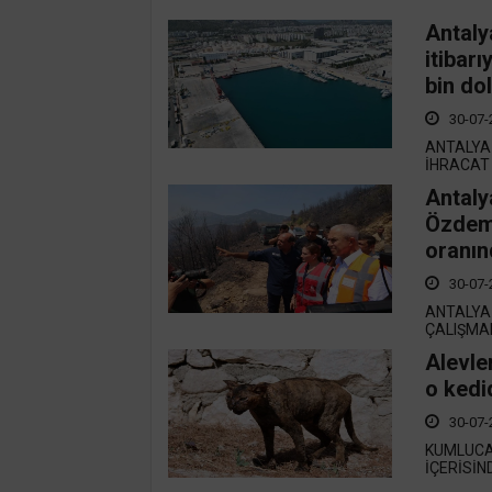
Antaly
itibar
bin do
30-07-
ANTALYA 
İHRACAT
Antaly
Özdemi
oranın
30-07-
ANTALYA 
ÇALIŞMAL
Alevle
o kedi
30-07-
KUMLUCA 
İÇERİSİN