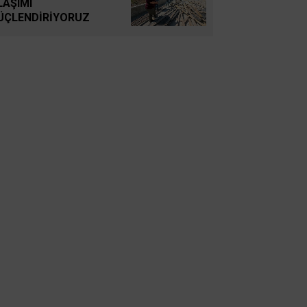
LAŞIMI
ŞÖLENİ
ÜÇLENDİRİYORUZ
Mustafa Hakan Dönmez
ANADOLU
Muammer Gezer
Almanya’dan Notlar:
Müslümanlar
Gamze Arslan
Ebeveynlerin Hakkı
Olmayan Tek Şey: Çocuğa
Küsmek
Mustafa Aldıç
NATO Zirvesinde Türkiye