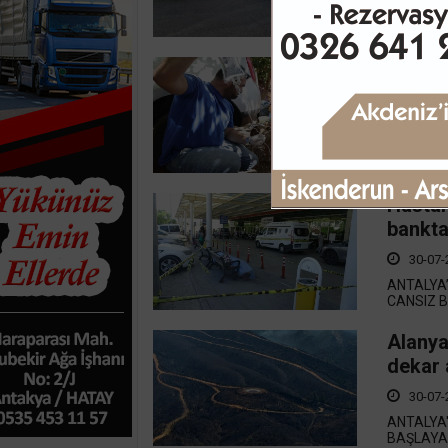
ANTALYA
SÜRDÜRDÜ
Kumluc
yerind
30-07-
ANTALYA 
MAHALLES
Hastan
bankta
30-07-
ANTALYA’
CANSIZ B
Alanya
dekar 
30-07-
ANTALYA'
BAŞLAYA