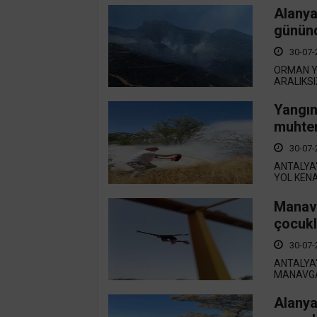
Alanya
gününd
30-07-
ORMAN Y
ARALIKS
Yangın
muhtem
30-07-
ANTALYA'
YOL KENA
Manavg
çocukla
30-07-
ANTALYA'
MANAVGAT
Alanya