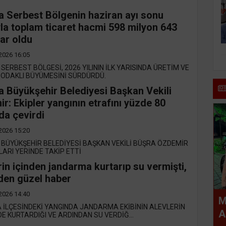
a Serbest Bölgenin haziran ayı sonu
ıyla toplam ticaret hacmi 598 milyon 643
lar oldu
2026 16:05
SERBEST BÖLGESİ, 2026 YILININ İLK YARISINDA ÜRETİM VE
 ODAKLI BÜYÜMESİNİ SÜRDÜRDÜ.
a Büyükşehir Belediyesi Başkan Vekili
r: Ekipler yangının etrafını yüzde 80
da çevirdi
2026 15:20
BÜYÜKŞEHİR BELEDİYESİ BAŞKAN VEKİLİ BÜŞRA ÖZDEMİR
ARI YERİNDE TAKİP ETTİ
rin içinden jandarma kurtarıp su vermişti,
den güzel haber
2026 14:40
M
İLÇESİNDEKİ YANGINDA JANDARMA EKİBİNİN ALEVLERİN
A
DE KURTARDIĞI VE ARDINDAN SU VERDİĞ...