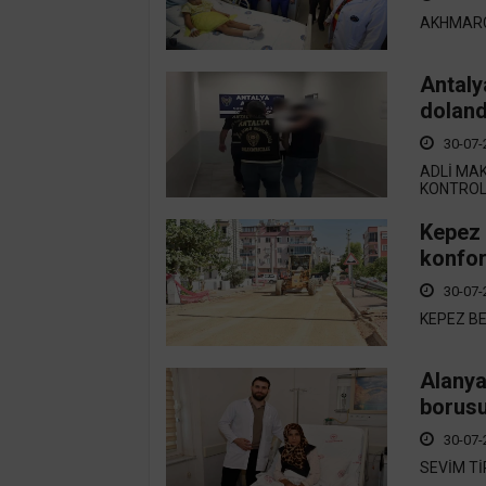
AKHMARC
Antalya
doland
30-07-
ADLİ MAK
KONTROL 
Kepez 
konfor
30-07-
KEPEZ BE
Alanya
borusu
30-07-
SEVİM Tİ