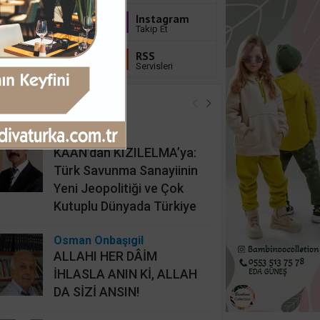
Youtube
Instagram
Abone Ol
Takip Et
Linkedin
RSS
Takip Et
Servisleri
öşe Yazarları
İsmail Cingöz
KAAN’dan KIZILELMA’ya:
Türk Savunma Sanayiinin
Yeni Jeopolitiği ve Çok
Kutuplu Dünyada Türkiye
Osman Onbaşıgil
ALLAHI HER DÂİM
İHLASLA ANIN Kİ, ALLAH
DA SİZİ ANSIN!