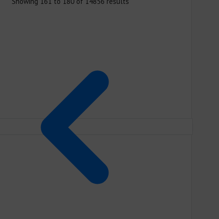
Showing
161
to
180
of
14856
results