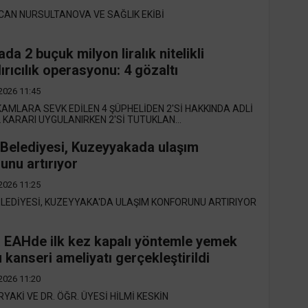
AN NURSULTANOVA VE SAĞLIK EKİBİ
da 2 buçuk milyon liralık nitelikli
ırıcılık operasyonu: 4 gözaltı
2026 11:45
AMLARA SEVK EDİLEN 4 ŞÜPHELİDEN 2'Sİ HAKKINDA ADLİ
KARARI UYGULANIRKEN 2'Sİ TUTUKLAN...
Belediyesi, Kuzeyyakada ulaşım
unu artırıyor
2026 11:25
LEDİYESİ, KUZEYYAKA'DA ULAŞIM KONFORUNU ARTIRIYOR
 EAHde ilk kez kapalı yöntemle yemek
 kanseri ameliyatı gerçekleştirildi
2026 11:20
RYAKİ VE DR. ÖĞR. ÜYESİ HİLMİ KESKİN