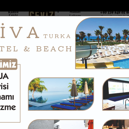
DOLAR
46.2686
EURO
53.5186
AL
Y
GÜNDEM
MAGAZİN
KADIN-YAŞAM
SPOR
SAĞLIK
Sİ
Yazarlar
Web TV
u Tarsusa taşın...
40 dereceyi aşan sıcaklarda vatandaşlar serin...
nı sürdürdüğü konteynerin yanında ölü
bulundu
2026 22:05