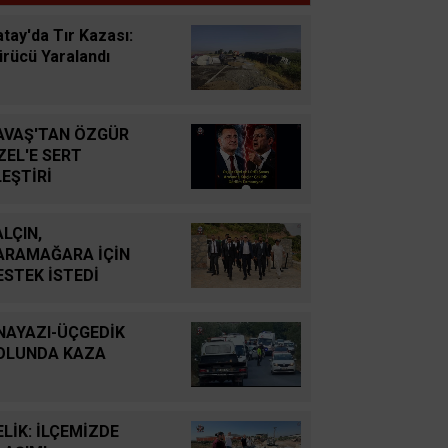
GÖREBİLSEK
tay'da Tır Kazası:
ürücü Yaralandı
Süleyman GÖKSU
Zaferler Ayı Ağustos
AVAŞ'TAN ÖZGÜR
ZEL'E SERT
Sucan
LEŞTİRİ
AYNI ENKAZIN TOZUNU
YUTTUK...
ALÇIN,
ARAMAĞARA İÇİN
Oğuz Kağan Neşeli
ESTEK İSTEDİ
Enerji Jeopolitiğinde Yeni
Bir Dönem: Kerkük’ten
NAYAZI-ÜÇGEDİK
Ceyhan’a Stratejik
OLUNDA KAZA
Birleşme
Ahmet Süreyya DURNA
ELİK: İLÇEMİZDE
SARAYKENT’TE ŞİİR