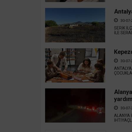
Antaly
30-07-
SERİK İL
İLE SERA
Kepezd
30-07-
ANTALYA 
ÇOCUKLAR
Alanya
yardım
30-07-
ALANYA 
İHTİYAÇL