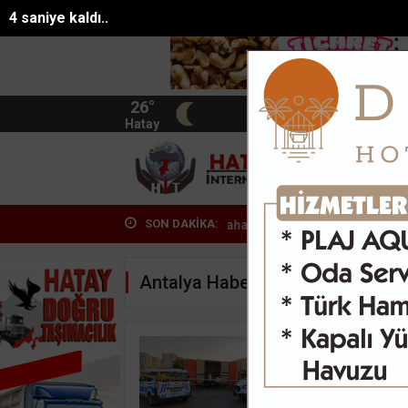
3 saniye kaldı..
26°
BIST
13.744
Hatay
HATA
SON DAKİKA:
ovun oğlu ünlü yazarın daha önce...
Köy Bizim, Şenlik Bizim coşkus
Antalya Haberleri
Yaşamı
halde 
30-07-