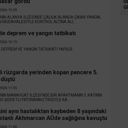
hasar gördü
U
G
2026 13:05
NIN ALANYA İLÇESİNDE ÇALILIK ALANDA ÇIKAN YANGIN,
N MÜDAHALESİYLE KONTROL ALTINA ALI...
e deprem ve yangın tatbikatı
2026 12:15
 DEPREM VE YANGIN TATBİKATI YAPILDI
li rüzgarda yerinden kopan pencere 5.
 düştü
2026 11:55
NIN MANAVGAT İLÇESİ'NDE BİR APARTMANIN 5. KATININ
 ŞİDDETLİ FIRTINANIN ETKİSİYLE KA...
ini aynı hastalıktan kaybeden 8 yaşındaki
istanlı Akhmarcan AÜde sağlığına kavuştu
2026 11:45