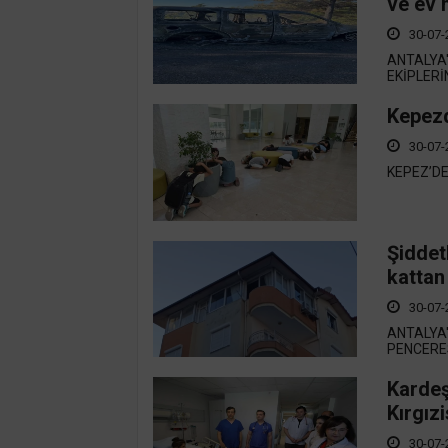
ve ev 
30-07-
ANTALYA'
EKİPLERİ
Kepezd
30-07-
KEPEZ’DE
Şiddet
kattan
30-07-
ANTALYA'
PENCERESİ
Kardeş
Kırgız
30-07-