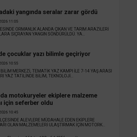
adaki yangında seralar zarar gördü
2026 11:05
ÇESİNDE ORMANLIK ALANDA ÇIKAN VE TARIM ARAZİLERİ
LARA SIÇRAYAN YANGIN SÖNDÜRÜLDÜ. YA...
e çocuklar yazı bilimle geçiriyor
2026 10:55
BİLİM MERKEZİ, TEMATİK YAZ KAMPI İLE 7-14 YAŞ ARASI
I YAZ TATİLİNDE BİLİM, TEKNOLOJİ...
da motokuryeler ekiplere malzeme
ı için seferber oldu
2026 10:45
İLÇESİNDE ALEVLERE MÜDAHALE EDEN EKİPLERE
ARI OLAN MALZEMELERİ ULAŞTIRMAK İÇİN MOTORK...