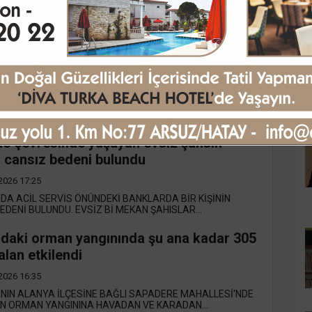
'NIN KEPEZ İLÇESİNDE KAMYONET KASASINDA YAŞAMINI
ĞÜ ÖĞRENİLEN 66 YAŞINDAKİ ZEKİ UYSAL...
ada yangından etkilenen hayvanlara
e müdahale
2026 18:55
K
BÜYÜKŞEHİR BELEDİYESİ, KUMLUCA’NIN YAZIR
İ’NDE MEYDANA GELEN ORMAN YANGINININ YARALA...
e çevresinde yaşayan evsiz şahsın
 cansız bedeni bulundu
2026 17:25
DA ACİL SERVİS ÖNÜNDEKİ BANKLARDA BİR KİŞİNİN
EDENİ BULUNDU. EVSİZ Bİ MEKAN ŞAHISLAR...
daki orman yangınında şu ana kadar 305
alan etkilendi
2026 16:35
NIN ALANYA İLÇESİNE BAĞLI SAPADERE MAHALLESİ'NDE
N ORMAN YANGININA HAVADAN VE KARADAN...