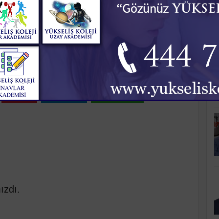
K
LDIK
21:21
Pinle
Linkedin
WhatsApp
ızdı.