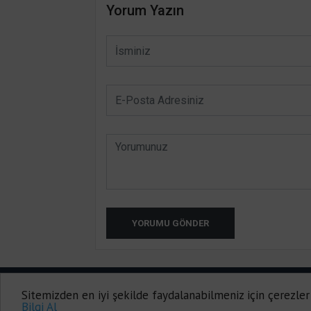
Yorum Yazın
YORUMU GÖNDER
HATAY INTERNET TV 2014-2020
Sitemizden en iyi şekilde faydalanabilmeniz için çerezler
Onemsoft |
Haber Yazılımı
Bilgi Al