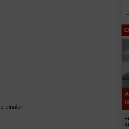
A
m
z binalar
a
H
K