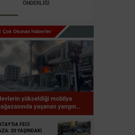
ÖNDERLİĞİ
Nursel Cengiz Seçer
GÜZEL İNSAN ŞARTI BU,
Çok Okunan Haberler
HAZ OLMAZ DAR’A KARŞI
Şemsettin Günay
BİR BAŞIMIZI KALDIRIP
YAPILAN ANLAŞMALARI
GÖREBİLSEK
Süleyman GÖKSU
levlerin yükseldiği mobilya
Zaferler Ayı Ağustos
ağazasında yaşanan yangın
partmanda paniğe neden oldu
Sucan
ATAY'DA FECİ
AYNI ENKAZIN TOZUNU
AZA: 20 YAŞINDAKİ