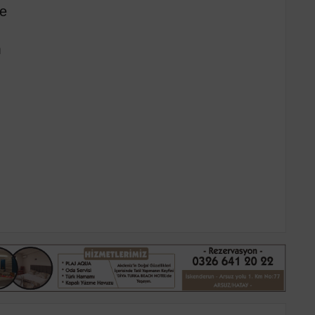
ne
ka
k
m