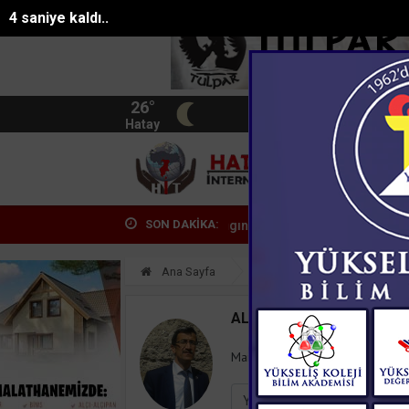
3 saniye kaldı..
26°
BIST
13.744
Hatay
HATA
SON DAKİKA:
.
Alanyada sazlık alanda yangın
Çoban köpeğini tüfekle vurup saka
Ana Sayfa
Yazarlar
Ali Parlak
ALI PARLAK
Mail:
aliparlak1971@hotmail.co