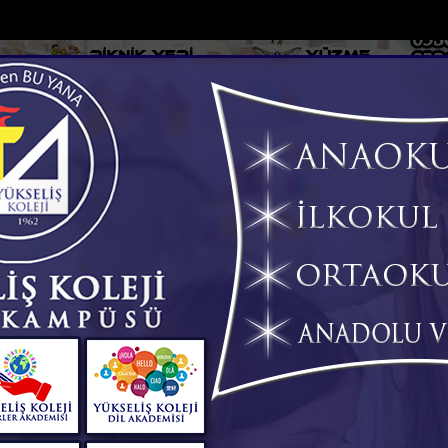
DOLAR
46.2686
EURO
53.5186
AL
Y
GÜNDEM
MAGAZİN
KADIN-YAŞAM
SPOR
SAĞLIK
Sİ
Yazarlar
Web TV
t bıraktılar
Apartmanda yangın paniği: 5 kişi dumandan etk...
Sey
m