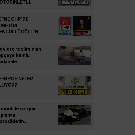
YUTTUK...
OTOSİKLETLİ
AYATINI KAYBETTİ
İsmail Cingöz
EFNE CHP’DE
Yarım Kalan Stratejik
ÖNETİM
Hayallerden Küresel
ENGÜLLÜOĞLU’NA
Savunma Gücüne: Türk
MANET
Savunma Sanayiinin
evlere teslim olan
Tarihsel Yolculuğu
epçeye kumlu
üdahale
Oğuz Kağan Neşeli
Enerji Jeopolitiğinde Yeni
EFNE'DE NELER
Bir Dönem: Kerkük’ten
LUYOR?
Ceyhan’a Stratejik
Birleşme
omobile ok gibi
Ahmet Süreyya DURNA
aplanan
SARAYKENT’TE ŞİİR
otosikletin
ŞÖLENİ
rücüsü hafif ticari
acın altında