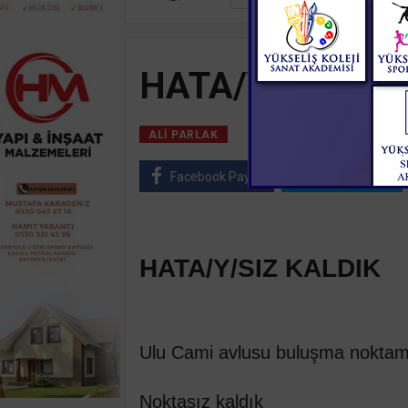
HATA/Y/SIZ KA
25 Mart, 2023, Cumartesi 
ALI PARLAK
Facebook Paylaş
Twitter Paylaş
HATA/Y/SIZ KALDIK
Ulu Cami avlusu buluşma noktam
Noktasız kaldık