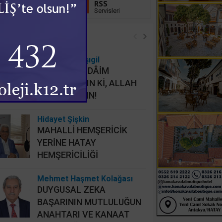
Linkedin
RSS
Takip Et
Servisleri
öşe Yazarları
Osman Onbaşıgil
ALLAHI HER DÂİM
İHLASLA ANIN Kİ, ALLAH
DA SİZİ ANSIN!
Hidayet Şişkin
MAHALLİ HEMŞERİCİK
YERİNE HATAY
HEMŞERİCİLİĞİ
Mehmet Haşmet Kolağası
DUYGUSAL ZEKA
BAŞARININ MUTLULUĞUN
ANAHTARI VE KANAAT