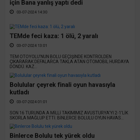
için Bana yanlış yaptı dedi
03-07-2024 14:30
TEMde feci kaza: 1 ölü, 2 yaralı
03-07-2024 13:01
TEM OTOYOLU’NUN BOLU GEÇİŞİNDE KONTROLDEN
ÇIKARARAK DEFALARCA TAKLA ATAN OTOMOBİL HURDAYA
DÖNDÜ. KAZ...
Bolulular çeyrek finali oyun havasıyla
kutladı
03-07-2024 01:01
SON 16 TURUNDA A MİLLİ TAKIMIMIZ AVUSTURYA’YI 2-1’LİK
SKORLA MAĞLUP ETTİ. BİNLERCE BOLULU OYUN HAVAS...
Binlerce Bolulu tek yürek oldu