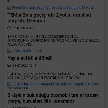
K...
TEMin Bolu geçişinde 2 yolcu otobüsü
çarpıştı: 15 yaralı
02-07-2024 02:30
TEM OTOYOLU’NUN BOLU GEÇİŞİNDE 2 YOLCU
OTOBÜSÜNÜN ÇARPIŞMASI NETİCESİNDE MEYDANA GELEN
KAZADA 15 KİŞ...
Yayla evi küle döndü
01-07-2024 19:45
BOLU’DA KOÇUMLAR KÖYÜ YAYLASINDA BULUNAN TEK
KATLI AHŞAP EV ÇIKAN YANGINDA KÜLE DÖNDÜ.
5 kişinin bulunduğu otomobil tıra arkadan
çarptı, burunları bile kanamadı