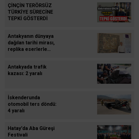
ÇİNÇİN TERÖRSÜZ
TÜRKİYE SÜRECİNE
TEPKİ GÖSTERDİ
Antakyanın dünyaya
dağılan tarihi mirası,
replika eserlerle
sanat severlerle
buluşuyor
Antakyada trafik
kazası: 2 yaralı
İskenderunda
otomobil ters döndü:
4 yaralı
Hatay'da Aba Güreşi
Festivali