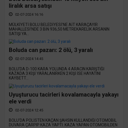
liralık arsa satışı
02-07-2024 16:16
MÜLKİYETİ BOLU BELEDİYESİ’NE AİT KARAÇAYIR
MAHALLESİ’NDE 3 BİN 936,50 METREKARELİK ARSANIN
SATIŞI YA...
Boluda can pazarı: 2 ölü, 3 yaralı
02-07-2024 14:45
BOLU'DA D-100 KARA YOLUNDA 4 ARACIN KARIŞTIĞI
KAZADA 3 KİŞİ YARALANIRKEN 2 KİŞİ İSE HAYATINI
KAYBETT...
Uyuşturucu tacirleri kovalamacayla yakayı
ele verdi
02-07-2024 12:45
BOLU'DA POLİSTEN KAÇAN ŞAHSIN KULLANDIĞI OTOMOBİL
DUVARA ÇARPIP KAZA YAPTI. KAZA YAPAN OTOMOBİLDEN