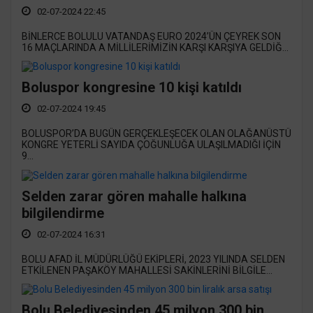
02-07-2024 22:45
BİNLERCE BOLULU VATANDAŞ EURO 2024’ÜN ÇEYREK SON
16 MAÇLARINDA A MİLLİLERİMİZİN KARŞI KARŞIYA GELDİĞ...
Boluspor kongresine 10 kişi katıldı
02-07-2024 19:45
BOLUSPOR’DA BUGÜN GERÇEKLEŞECEK OLAN OLAĞANÜSTÜ
KONGRE YETERLİ SAYIDA ÇOĞUNLUĞA ULAŞILMADIĞI İÇİN
9...
Selden zarar gören mahalle halkına
bilgilendirme
02-07-2024 16:31
BOLU AFAD İL MÜDÜRLÜĞÜ EKİPLERİ, 2023 YILINDA SELDEN
ETKİLENEN PAŞAKÖY MAHALLESİ SAKİNLERİNİ BİLGİLE...
Bolu Belediyesinden 45 milyon 300 bin