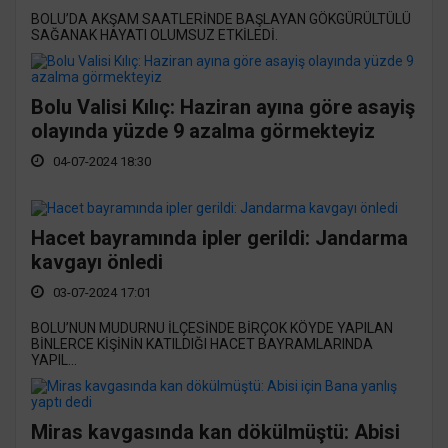
BOLU’DA AKŞAM SAATLERİNDE BAŞLAYAN GÖKGÜRÜLTÜLÜ
SAĞANAK HAYATI OLUMSUZ ETKİLEDİ.
Bolu Valisi Kılıç: Haziran ayına göre asayiş
olayında yüzde 9 azalma görmekteyiz
04-07-2024 18:30
Hacet bayramında ipler gerildi: Jandarma
kavgayı önledi
03-07-2024 17:01
BOLU’NUN MUDURNU İLÇESİNDE BİRÇOK KÖYDE YAPILAN
BİNLERCE KİŞİNİN KATILDIĞI HACET BAYRAMLARINDA
YAPIL...
Miras kavgasında kan dökülmüştü: Abisi