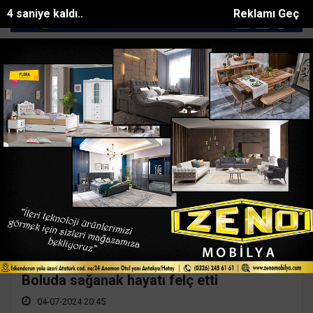
3 saniye kaldı..
Reklamı Geç
.
Mersinde uyuşturucu taciri 4 şüpheli yakalanı...
ALTSO Başkanı E
SON DAKİKA:
Bolu Haberleri
Boluda şimşekler geceyi aydınlattı
04-07-2024 21:30
Boluda sağanak hayatı felç etti
04-07-2024 20:45