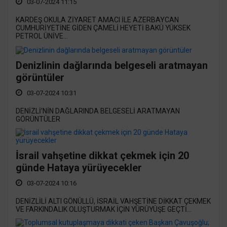
03-07-2024 11:15
KARDEŞ OKULA ZİYARET AMACI İLE AZERBAYCAN
CUMHURİYETİNE GİDEN ÇAMELİ HEYETİ BAKÜ YÜKSEK
PETROL ÜNİVE...
Denizlinin dağlarında belgeseli aratmayan
görüntüler
03-07-2024 10:31
DENİZLİ’NİN DAĞLARINDA BELGESELİ ARATMAYAN
GÖRÜNTÜLER
İsrail vahşetine dikkat çekmek için 20
günde Hataya yürüyecekler
03-07-2024 10:16
DENİZLİLİ ALTI GÖNÜLLÜ, İSRAİL VAHŞETİNE DİKKAT ÇEKMEK
VE FARKINDALIK OLUŞTURMAK İÇİN YÜRÜYÜŞE GEÇTİ...