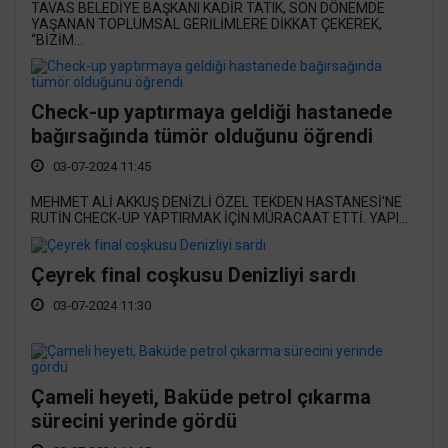
TAVAS BELEDİYE BAŞKANI KADİR TATIK, SON DÖNEMDE
YAŞANAN TOPLUMSAL GERİLİMLERE DİKKAT ÇEKEREK,
“BİZİM...
Check-up yaptırmaya geldiği hastanede
bağırsağında tümör olduğunu öğrendi
03-07-2024 11:45
MEHMET ALİ AKKUŞ DENİZLİ ÖZEL TEKDEN HASTANESİ'NE
RUTİN CHECK-UP YAPTIRMAK İÇİN MÜRACAAT ETTİ. YAPI...
Çeyrek final coşkusu Denizliyi sardı
03-07-2024 11:30
Çameli heyeti, Baküde petrol çıkarma
sürecini yerinde gördü