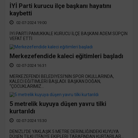
İYİ Parti kurucu ilçe başkanı hayatını
kaybetti
02-07-2024 19:00
İYİ PARTİ PAMUKKALE KURUCU İLÇE BAŞKANI ADEM SÜPÇİN
VEFAT ETTİ
Merkezefendide kaleci eğitimleri başladı
02-07-2024 16:31
MERKEZEFENDİ BELEDİYESİ’NİN SPOR OKULLARINDA,
KALECİ EĞİTİMLERİ BAŞLADI. BAŞKAN DOĞAN,
“ÇOCUKLARIMIZ...
5 metrelik kuyuya düşen yavru tilki
kurtarıldı
02-07-2024 15:30
DENİZLİ’DE YAKLAŞIK 5 METRE DERİNLİĞİNDEKİ KUYUYA
DÜŞEN TİLKİ İTFAİYE EKİPLERİ TARAFINDAN KURTARILAR...