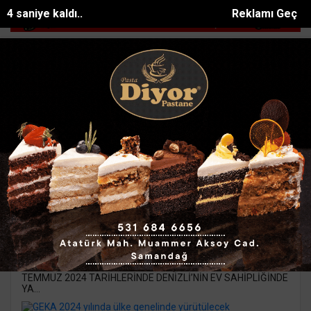
3 saniye kaldı..
Reklamı Geç
r
Manavgat Belediyesinden yaylalara kütüphane d...
Mersinde patl
SON DAKİKA:
Denizli Haberleri
Denizlide hafta sonu atletizm rüzgarı
esecek
03-07-2024 16:45
ATLETİZM MASTERLAR TÜRKİYE ŞAMPİYONASI 06-07
TEMMUZ 2024 TARİHLERİNDE DENİZLİ’NİN EV SAHİPLİĞİNDE
YA...