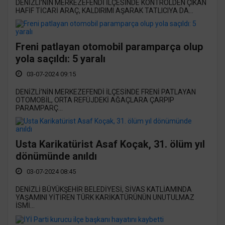
DENİZLİ’NİN MERKEZEFENDİ İLÇESİNDE KONTROLDEN ÇIKAN
HAFİF TİCARİ ARAÇ, KALDIRIMI AŞARAK TATLICIYA DA...
Freni patlayan otomobil paramparça olup
yola saçıldı: 5 yaralı
03-07-2024 09:15
DENİZLİ’NİN MERKEZEFENDİ İLÇESİNDE FRENİ PATLAYAN
OTOMOBİL, ORTA REFÜJDEKİ AĞAÇLARA ÇARPIP
PARAMPARÇ...
Usta Karikatürist Asaf Koçak, 31. ölüm yıl
dönümünde anıldı
03-07-2024 08:45
DENİZLİ BÜYÜKŞEHİR BELEDİYESİ, SİVAS KATLİAMINDA
YAŞAMINI YİTİREN TÜRK KARİKATÜRÜNÜN UNUTULMAZ
İSMİ...