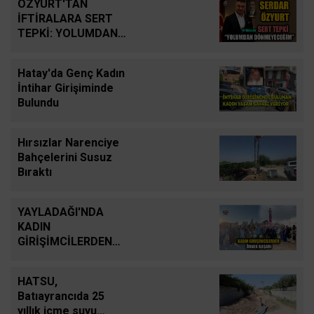
ÖZYURT'TAN
İFTİRALARA SERT
TEPKİ: YOLUMDAN
DÖNMEYECEĞİM
Hatay'da Genç Kadın
İntihar Girişiminde
Bulundu
Hırsızlar Narenciye
Bahçelerini Susuz
Bıraktı
YAYLADAĞI'NDA
KADIN
GİRİŞİMCİLERDEN
ÖRNEK BAŞARI
HATSU,
Batıayrancıda 25
yıllık içme suyu