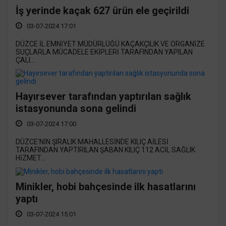
İş yerinde kaçak 627 ürün ele geçirildi
03-07-2024 17:01
DÜZCE İL EMNİYET MÜDÜRLÜĞÜ KAÇAKÇILIK VE ORGANİZE
SUÇLARLA MÜCADELE EKİPLERİ TARAFINDAN YAPILAN
ÇALI...
Hayırsever tarafından yaptırılan sağlık
istasyonunda sona gelindi
03-07-2024 17:00
DÜZCE’NİN ŞIRALIK MAHALLESİNDE KILIÇ AİLESİ
TARAFINDAN YAPTIRILAN ŞABAN KILIÇ 112 ACİL SAĞLIK
HİZMET...
Minikler, hobi bahçesinde ilk hasatlarını
yaptı
03-07-2024 15:01