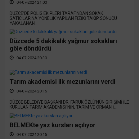
04-07-2024 21:00
DÜZCE’DE POLİS EKİPLERİ TARAFINDAN SOKAK
SATICILARINA YÖNELİK YAPILAN FİZİKİ TAKİP SONUCU
YAKALANAN...
Düzcede 5 dakikalık yağmur sokakları
göle döndürdü
04-07-2024 20:30
Tarım akademisi ilk mezunlarını verdi
04-07-2024 20:15
DÜZCE BELEDİYE BAŞKANI DR. FARUK ÖZLÜ’NÜN GİRİŞİMİ İLE
KURULAN TARIM AKADEMİSİ’NİN, TARIM VE ORMAN İ...
BELMEKte yaz kursları açılıyor
04-07-2024 20:15