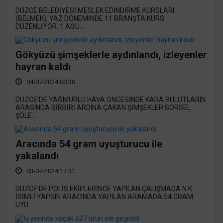
DÜZCE BELEDİYESİ MESLEK EDİNDİRME KURSLARI
(BELMEK), YAZ DÖNEMİNDE 11 BRANŞTA KURS
DÜZENLİYOR. 1 AĞU...
Gökyüzü şimşeklerle aydınlandı, izleyenler
hayran kaldı
04-07-2024 00:30
DÜZCE’DE YAĞMURLU HAVA ÖNCESİNDE KARA BULUTLARIN
ARASINDA BİRBİRİ ARDINA ÇAKAN ŞİMŞEKLER GÖRSEL
ŞÖLE...
Aracında 54 gram uyuşturucu ile
yakalandı
03-07-2024 17:31
DÜZCE’DE POLİS EKİPLERİNCE YAPILAN ÇALIŞMADA N.K.
İSİMLİ YAPSIN ARACINDA YAPILAN ARAMADA 54 GRAM
UYU...