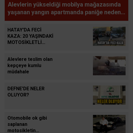
Alevlerin yükseldiği mobilya mağazasında
yaşanan yangın apartmanda paniğe neden
oldu
HATAY'DA FECİ
KAZA: 20 YAŞINDAKİ
MOTOSİKLETLİ
HAYATINI KAYBETTİ
Alevlere teslim olan
kepçeye kumlu
müdahale
DEFNE'DE NELER
OLUYOR?
Otomobile ok gibi
saplanan
motosikletin