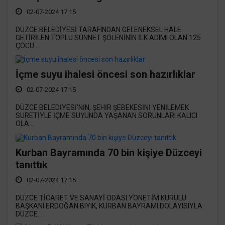
02-07-2024 17:15
DÜZCE BELEDİYESİ TARAFINDAN GELENEKSEL HALE
GETİRİLEN TOPLU SÜNNET ŞÖLENİNİN İLK ADIMI OLAN 125
ÇOCU...
İçme suyu ihalesi öncesi son hazırlıklar
02-07-2024 17:15
DÜZCE BELEDİYESİ’NİN, ŞEHİR ŞEBEKESİNİ YENİLEMEK
SURETİYLE İÇME SUYUNDA YAŞANAN SORUNLARI KALICI
OLA...
Kurban Bayramında 70 bin kişiye Düzceyi
tanıttık
02-07-2024 17:15
DÜZCE TİCARET VE SANAYİ ODASI YÖNETİM KURULU
BAŞKANI ERDOĞAN BIYIK, KURBAN BAYRAMI DOLAYISIYLA
DÜZCE...