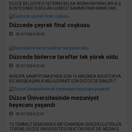
DÜZCE BELEDİYESİ İŞTİRAKİ BELKA İNSAN KAYNAKLARI A.Ş
BÜNYESİNDE KURULAN GÜNDÜZ BAKIMEVİNİN MİNİK SAK...
Düzcede çeyrek final coşkusu
03-07-2024 00:30
Düzcede binlerce taraftar tek yürek oldu
02-07-2024 22:30
AVRUPA ŞAMPİYONASI’NDA SON 16 MAÇINDA AVUSTURYA
İLE KARŞILAŞAN A MİLLİLERİMİZ İÇİN DÜZCE’DE BİNLER T...
Düzce Üniversitesinde mezuniyet
heyecanı yaşandı
02-07-2024 22:01
15 TEMMUZ DEMOKRASİ MEYDANI’NDA GERÇEKLEŞTİRİLEN
TÖRENE; DÜZCE ÜNİVERSİTESİ REKTÖR PROF. DR. NEDİM S...