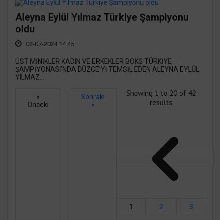
Aleyna Eylül Yılmaz Türkiye Şampiyonu
oldu
02-07-2024 14:45
ÜST MİNİKLER KADIN VE ERKEKLER BOKS TÜRKİYE
ŞAMPİYONASI’NDA DÜZCE’Yİ TEMSİL EDEN ALEYNA EYLÜL
YILMAZ...
Showing
1
to
20
of
42
«
Sonraki
results
Önceki
»
1
2
3