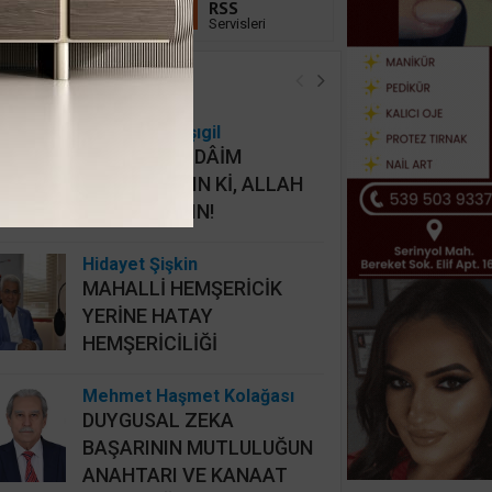
Linkedin
RSS
Takip Et
Servisleri
öşe Yazarları
Osman Onbaşıgil
ALLAHI HER DÂİM
İHLASLA ANIN Kİ, ALLAH
DA SİZİ ANSIN!
Hidayet Şişkin
MAHALLİ HEMŞERİCİK
YERİNE HATAY
HEMŞERİCİLİĞİ
Mehmet Haşmet Kolağası
DUYGUSAL ZEKA
BAŞARININ MUTLULUĞUN
ANAHTARI VE KANAAT