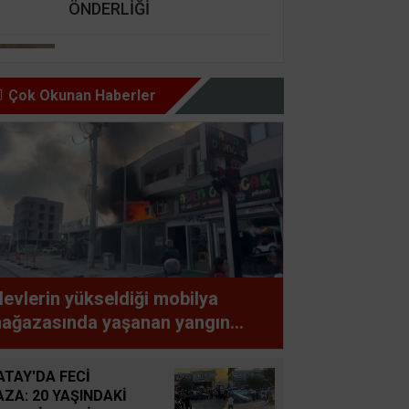
ÖNDERLİĞİ
Nursel Cengiz Seçer
GÜZEL İNSAN ŞARTI BU,
Çok Okunan Haberler
HAZ OLMAZ DAR’A KARŞI
Şemsettin Günay
BİR BAŞIMIZI KALDIRIP
YAPILAN ANLAŞMALARI
GÖREBİLSEK
Süleyman GÖKSU
levlerin yükseldiği mobilya
Zaferler Ayı Ağustos
ağazasında yaşanan yangın
partmanda paniğe neden oldu
Sucan
ATAY'DA FECİ
AYNI ENKAZIN TOZUNU
AZA: 20 YAŞINDAKİ