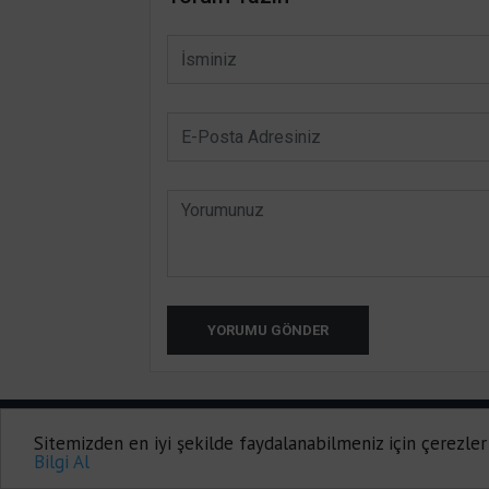
YORUMU GÖNDER
HATAY INTERNET TV 2014-2020
Sitemizden en iyi şekilde faydalanabilmeniz için çerezler
Onemsoft |
Haber Yazılımı
Bilgi Al