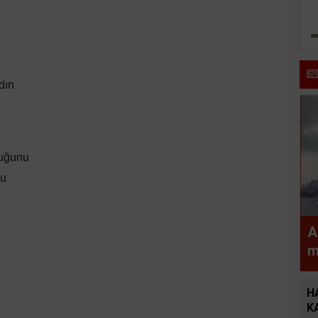
dın
u
luğunu
nu
A
m
a
H
K