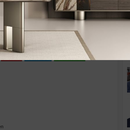
K
6, Pazartesi 11:22
Pinle
Linkedin
WhatsApp
en