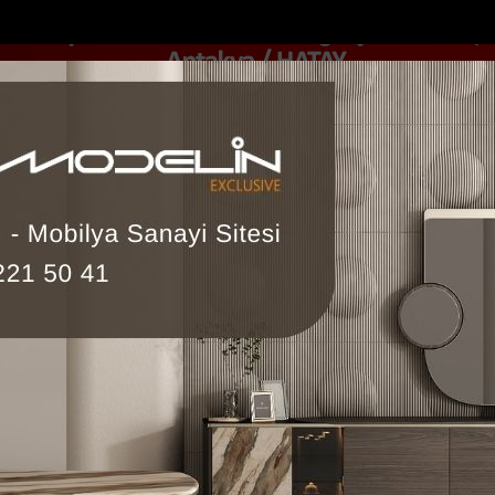
DOLAR
46.2686
EURO
53.5186
AL
Y
GÜNDEM
MAGAZİN
KADIN-YAŞAM
SPOR
SAĞLIK
Sİ
Yazarlar
Web TV
n alev alan otomobilde...
Bakan Kurumun katılımıyla Hatayda 8 bin 5
giz Seçer