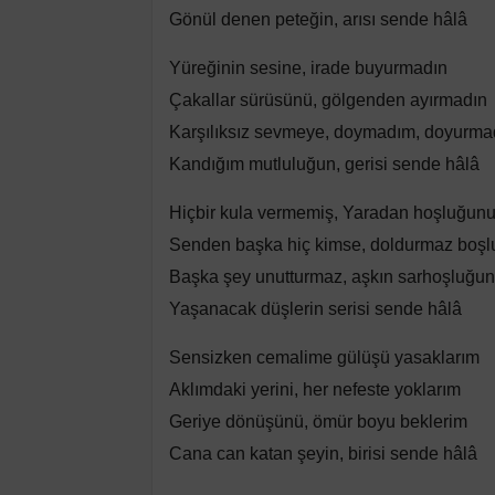
Gönül denen peteğin, arısı sende hâlâ
Yüreğinin sesine, irade buyurmadın
Çakallar sürüsünü, gölgenden ayırmadın
Karşılıksız sevmeye, doymadım, doyurma
Kandığım mutluluğun, gerisi sende hâlâ
Hiçbir kula vermemiş, Yaradan hoşluğun
Senden başka hiç kimse, doldurmaz boş
Başka şey unutturmaz, aşkın sarhoşluğu
Yaşanacak düşlerin serisi sende hâlâ
Sensizken cemalime gülüşü yasaklarım
Aklımdaki yerini, her nefeste yoklarım
Geriye dönüşünü, ömür boyu beklerim
Cana can katan şeyin, birisi sende hâlâ