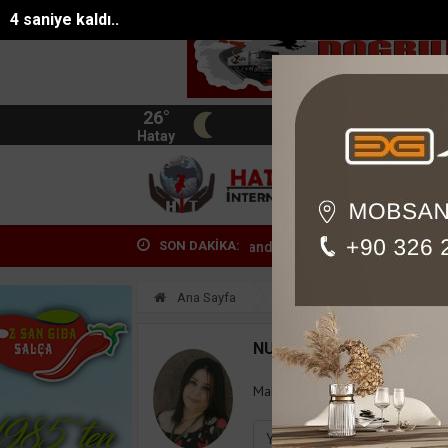
3 saniye kaldı..
26°
BIST
13.744
Hatay
HATA
SON DAKİKA:
anda yangın paniği: 5 kişi dumandan etk...
Seyir halindeyken anide
Ana Sayfa
Yazarlar
Nursel Cen
NURSEL CENGIZ SEÇER
Mail:
nurselcengiz@mailyok.com