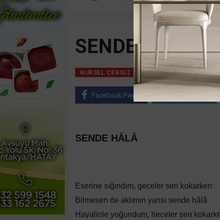
SENDE HÂLÂ
18 Mayıs, 202
NURSEL CENGIZ SEÇER
Facebook Paylaş
Twitter Paylaş
SENDE HÂLÂ
Eserine sığındım, geceler sen kokarken
Bilmesen de aklımın yarısı sende hâlâ
Hayalinle yoğundum, heceler sen kokark