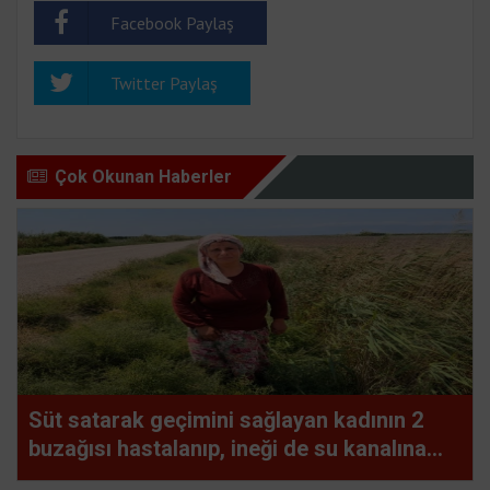
Facebook Paylaş
Twitter Paylaş
Çok Okunan Haberler
Süt satarak geçimini sağlayan kadının 2
buzağısı hastalanıp, ineği de su kanalına
düşerek telef oldu