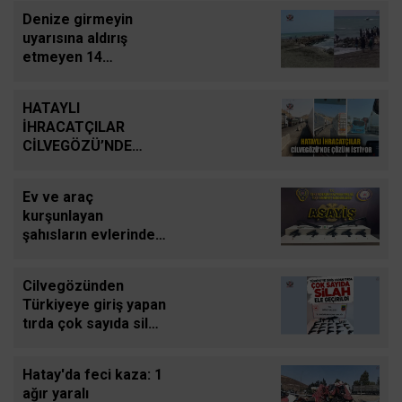
Denize girmeyin
uyarısına aldırış
etmeyen 14
yaşındaki çocuk
dalgalara kapılarak
HATAYLI
kayboldu
İHRACATÇILAR
CİLVEGÖZÜ’NDE
ÇÖZÜM İSTİYOR
Ev ve araç
kurşunlayan
şahısların evlerinde
yatakların arasından
silah çıktı
Cilvegözünden
Türkiyeye giriş yapan
tırda çok sayıda silah
ele geçirildi
Hatay'da feci kaza: 1
ağır yaralı