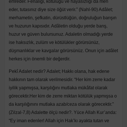
emreder. Fenalığı, kötülüğü ve hayasızlığı da men
eder, tutasınız diye size öğüt verir.” (Nahl-90) Adâlet;
merhametin, şefkatin, dürüstlüğün, doğruluğun barışın
ve huzurun kapısıdır. Adâletin olduğu yerde barış,
huzur ve güven bulursunuz. Adaletin olmadığı yerde
ise haksızlık, zulüm ve kötülükler görürsünüz,
düşmanlıklar ve kavgalar görürsünüz. Onun için adâlet
herkes için önemli bir değerdir.
Pekî Adalet nedir? Adalet; Hakkı olana, hak edene
hakkının tam olarak verilmesidir. “Her kim zerre kadar
iyilik yapmışsa, karşılığını mutlaka mükâfat olarak
görecektir.Her kim de zerre miktarı kötülük yapmışsa o
da karşılığınını mutlaka azab/ceza olarak görecektir.”
(Zilzal-7,8) Adalette ölçü nedir?. Yüce Allah Kur’anda:
“Ey iman edenler! Allah için Hak’kı ayakta tutan ve