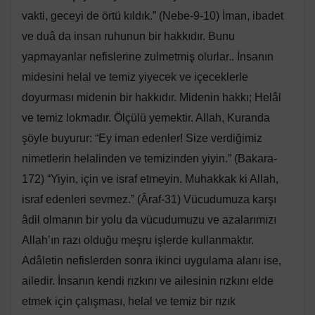
vakti, geceyi de örtü kıldık.” (Nebe-9-10) İman, ibadet
ve duâ da insan ruhunun bir hakkıdır. Bunu
yapmayanlar nefislerine zulmetmiş olurlar.. İnsanın
midesini helal ve temiz yiyecek ve içeceklerle
doyurması midenin bir hakkıdır. Midenin hakkı; Helâl
ve temiz lokmadır. Ölçülü yemektir. Allah, Kuranda
şöyle buyurur: “Ey iman edenler! Size verdiğimiz
nimetlerin helalinden ve temizinden yiyin.” (Bakara-
172) “Yiyin, için ve israf etmeyin. Muhakkak ki Allah,
israf edenleri sevmez.” (Âraf-31) Vücudumuza karşı
âdil olmanın bir yolu da vücudumuzu ve azalarımızı
Allah’ın razı olduğu meşru işlerde kullanmaktır.
Adâletin nefislerden sonra ikinci uygulama alanı ise,
ailedir. İnsanın kendi rızkını ve ailesinin rızkını elde
etmek için çalışması, helal ve temiz bir rızık