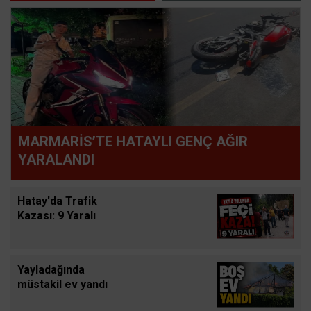
MARMARİS’TE HATAYLI GENÇ AĞIR
YARALANDI
Hatay'da Trafik
Kazası: 9 Yaralı
Yayladağında
müstakil ev yandı