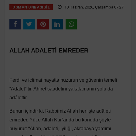
10 Haziran, 2026, Çarşamba 07:27
OSMAN ONBAŞIGIL
ALLAH ADALETİ EMREDER
Ferdi ve ictimai hayatta huzurun ve güvenin temeli
“Adalet” tir. Ahiret saadetini yakalamanın yolu da
adâlettir.
Bunun içindir ki, Rabbimiz Allah her işte adâleti
emreder. Yüce Allah Kur’anda bu konuda şöyle
buyurur: “Allah, adaleti, iyiliği, akrabaya yardımı