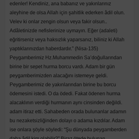
edenler! Kendiniz, ana babanız ve yakınlarınız
aleyhine de olsa Allah için şahitlik ederken âdil olun.
Velev ki onlar zengin olsun veya fakir olsun..
Adâletinizde nefislerinize uymayın. Eğer (adaleti)
eğritirseniz veya haksızlık yaparsanız, biliniz ki Allah
yaptıklarınızdan haberdardır.” (Nisa-135)
Peygamberimiz Hz.Muhammedin Sa’doğullarından
birine bir sepet hurma borcu vardı. Adam bir gün
peygamberimizden alacağını istemeye geldi.
Peygamberimiz de yakınlarından birine bu borcu
ödemesini istedi. O da ödedi. Fakat ödenen hurma
alacaklının verdiği hurmanın aynı cinsinden değildi.
adam itiraz etti. Sahabeden orada bulunanlar adamın
bu nezaketsizliğinden dolayı o adama kızdılar. Adam
ise onlara şöyle söyledi: “Şu dünyada peygamberden
daha âdil kim olabilir?” Biraz ötede bulunan