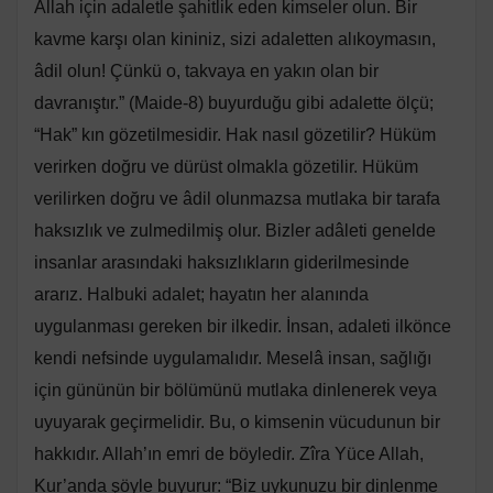
Allah için adaletle şahitlik eden kimseler olun. Bir
kavme karşı olan kininiz, sizi adaletten alıkoymasın,
âdil olun! Çünkü o, takvaya en yakın olan bir
davranıştır.” (Maide-8) buyurduğu gibi adalette ölçü;
“Hak” kın gözetilmesidir. Hak nasıl gözetilir? Hüküm
verirken doğru ve dürüst olmakla gözetilir. Hüküm
verilirken doğru ve âdil olunmazsa mutlaka bir tarafa
haksızlık ve zulmedilmiş olur. Bizler adâleti genelde
insanlar arasındaki haksızlıkların giderilmesinde
ararız. Halbuki adalet; hayatın her alanında
uygulanması gereken bir ilkedir. İnsan, adaleti ilkönce
kendi nefsinde uygulamalıdır. Meselâ insan, sağlığı
için gününün bir bölümünü mutlaka dinlenerek veya
uyuyarak geçirmelidir. Bu, o kimsenin vücudunun bir
hakkıdır. Allah’ın emri de böyledir. Zîra Yüce Allah,
Kur’anda şöyle buyurur: “Biz uykunuzu bir dinlenme