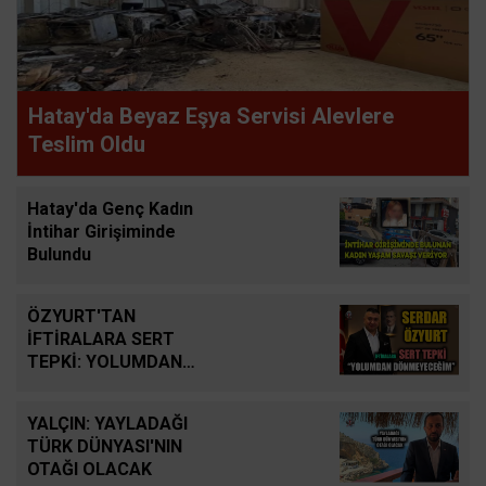
Hatay'da Beyaz Eşya Servisi Alevlere
Teslim Oldu
Hatay'da Genç Kadın
İntihar Girişiminde
Bulundu
ÖZYURT'TAN
İFTİRALARA SERT
TEPKİ: YOLUMDAN
DÖNMEYECEĞİM
YALÇIN: YAYLADAĞI
TÜRK DÜNYASI'NIN
OTAĞI OLACAK