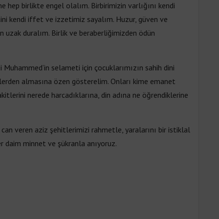
 hep birlikte engel olalım. Birbirimizin varlığını kendi
ni kendi iffet ve izzetimiz sayalım. Huzur, güven ve
n uzak duralım. Birlik ve beraberliğimizden ödün
i Muhammed’in selameti için çocuklarımızın sahih dini
işilerden almasına özen gösterelim. Onları kime emanet
akitlerini nerede harcadıklarına, din adına ne öğrendiklerine
 veren aziz şehitlerimizi rahmetle, yaralarını bir istiklal
her daim minnet ve şükranla anıyoruz.