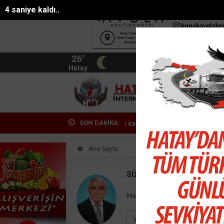
3 saniye kaldı..
26°
BIST
13.744
Hatay
HATA
SON DAKİKA:
Alanyada mikroplastik kirliliğine karşı mücad...
Pasajda ölü bulunan
Ana Sayfa
Yazarlar
Süleyman
SÜLEYMAN GÖKSU
Mail:
suleymangoksu@gmail.co