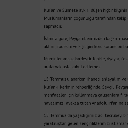
Kur’an ve Sünnete aykırı düşen hiçbir bilgin
Müslümanların çoğunluğu tarafından takip e
sapmadır.
İslam’a göre, Peygamberimizden başka “masu
aklını, iradesini ve kişiliğini körü körüne bi
Müminler ancak kardeştir. Kibirle, riyayla, fe
aralamak asla kabul edilemez.
15 Temmuz’u anarken, ihaneti anlayalım ve ü
Kur’an-ı Kerim’in rehberliğinde, Sevgili Peyg
menfaatleri için kullanmaya çalışanlara fırs
hayatımızı ayakta tutan Anadolu irfanına sa
15 Temmuz’da yaşadığımız acı tecrübeyi bir d
yaratılıştan gelen zenginliklerimizi istismar