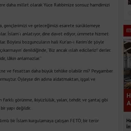
r kere daha millet olarak Yüce Rabbimize sonsuz hamdimizi
, gençlerimizi ve geleceğimizi esarete sürüklemeye
ılar. İslam’ı anlatıyor, dine davet ediyor, ümmete hizmet
lar. Böylesi bozguncuların hali Kur’an-ı Kerim’de şöyle
karmayın’ denildiğinde, ‘Biz ancak ıslah edicileriz!’ derler.
dir, lâkin anlamazlar.”
itne ve fesattan daha büyük tehlike olabilir mi? Peygamber
yurmuştur. Öyleyse din adına aldatmaktan, işgal ve
H
farklı görünme, ikiyüzlülük, yalan, tehdit ve şantaj gibi
A
ir yapı değildir.
ılımlı bir İslam kurgulamaya çalışan FETÖ, bir terör
H
İn