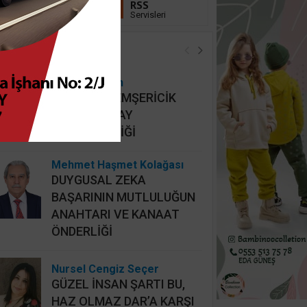
Linkedin
RSS
Takip Et
Servisleri
öşe Yazarları
Hidayet Şişkin
MAHALLİ HEMŞERİCİK
YERİNE HATAY
HEMŞERİCİLİĞİ
Mehmet Haşmet Kolağası
DUYGUSAL ZEKA
BAŞARININ MUTLULUĞUN
ANAHTARI VE KANAAT
ÖNDERLİĞİ
Nursel Cengiz Seçer
GÜZEL İNSAN ŞARTI BU,
HAZ OLMAZ DAR’A KARŞI