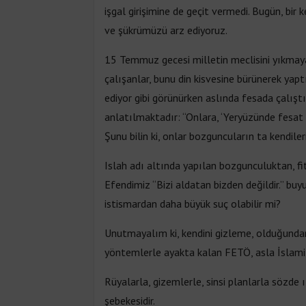
işgal girişimine de geçit vermedi. Bugün, bi
ve şükrümüzü arz ediyoruz.
15 Temmuz gecesi milletin meclisini yıkmaya
çalışanlar, bunu din kisvesine bürünerek yapt
ediyor gibi görünürken aslında fesada çalıştı
anlatılmaktadır: “Onlara, ‘Yeryüzünde fesat çı
Şunu bilin ki, onlar bozguncuların ta kendileri
Islah adı altında yapılan bozgunculuktan, f
Efendimiz “Bizi aldatan bizden değildir.” bu
istismardan daha büyük suç olabilir mi?
Unutmayalım ki, kendini gizleme, olduğundan 
yöntemlerle ayakta kalan FETÖ, asla İslami b
Rüyalarla, gizemlerle, sinsi planlarla sözde 
şebekesidir.