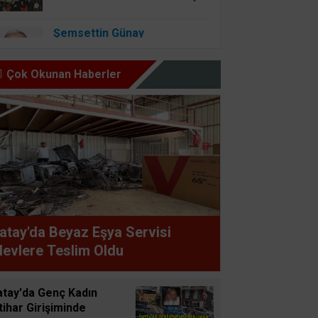
Şemsettin Günay
BİR BAŞIMIZI KALDIRIP
YAPILAN ANLAŞMALARI
Çok Okunan Haberler
GÖREBİLSEK
Osman Onbaşıgil
ALLAH SEVGİSİ OLAN
YERDE İYİLİK ve FAZİLET
OLUR
Süleyman GÖKSU
atay'da Beyaz Eşya Servisi
Zaferler Ayı Ağustos
levlere Teslim Oldu
Sucan
atay'da Genç Kadın
AYNI ENKAZIN TOZUNU
tihar Girişiminde