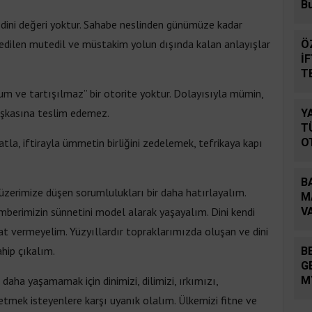
B
in dini değeri yoktur. Sahabe neslinden günümüze kadar
dilen mutedil ve müstakim yolun dışında kalan anlayışlar
Ö
İ
T
D
m ve tartışılmaz” bir otorite yoktur. Dolayısıyla mümin,
r başkasına teslim edemez.
Y
T
satla, iftirayla ümmetin birliğini zedelemek, tefrikaya kapı
O
B
zerimize düşen sorumlulukları bir daha hatırlayalım.
M
amberimizin sünnetini model alarak yaşayalım. Dini kendi
V
B
at vermeyelim. Yüzyıllardır topraklarımızda oluşan ve dini
hip çıkalım.
B
G
aha yaşamamak için dinimizi, dilimizi, ırkımızı,
M
 etmek isteyenlere karşı uyanık olalım. Ülkemizi fitne ve