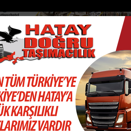
DOLAR
46.2686
EURO
53.5186
AL
Y
GÜNDEM
MAGAZİN
KADIN-YAŞAM
SPOR
SAĞLIK
Sİ
Yazarlar
Web TV
 Eyüp Can davası sürüyor
Manavgat Belediyesinden yaylalara kütüp
 GÖKSU
m