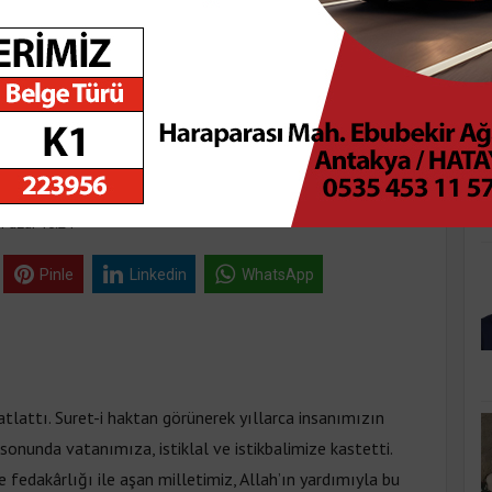
K
İN DARBE
Pazar 16:24
Pinle
Linkedin
WhatsApp
atlattı. Suret-i haktan görünerek yıllarca insanımızın
sonunda vatanımıza, istiklal ve istikbalimize kastetti.
e fedakârlığı ile aşan milletimiz, Allah’ın yardımıyla bu