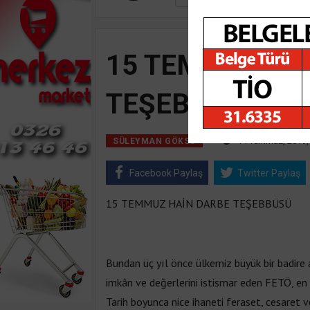
15 TEMMUZ HA
TEŞEBBÜSÜ
14 Temmuz, 2019, 
SÜLEYMAN GÖKSU
Facebook Paylaş
Twitter Paylaş
15 TEMMUZ HAİN DARBE TEŞEBBÜSÜ
Bundan üç yıl önce ülkemiz büyük bir badire 
imkân ve değerlerini istismar eden FETÖ, en 
Tarih boyunca nice ihaneti feraset, cesaret v