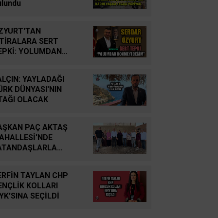
YUTTUK...
ulundu
İsmail Cingöz
ZYURT'TAN
Yarım Kalan Stratejik
FTİRALARA SERT
Hayallerden Küresel
EPKİ: YOLUMDAN
Savunma Gücüne: Türk
ÖNMEYECEĞİM
Savunma Sanayiinin
ALÇIN: YAYLADAĞI
Tarihsel Yolculuğu
ÜRK DÜNYASI'NIN
TAĞI OLACAK
Oğuz Kağan Neşeli
Enerji Jeopolitiğinde Yeni
AŞKAN PAÇ AKTAŞ
Bir Dönem: Kerkük’ten
AHALLESİ'NDE
Ceyhan’a Stratejik
ATANDAŞLARLA
Birleşme
ULUŞTU
ERFİN TAYLAN CHP
Ahmet Süreyya DURNA
ENÇLİK KOLLARI
SARAYKENT’TE ŞİİR
YK'SINA SEÇİLDİ
ŞÖLENİ